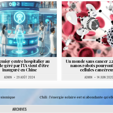
Posted
Posted
in
in
emier centre hospitalier au
Un monde sans cancer 22,
 géré par l’IA vient d’être
nanos robots pourront 
inauguré en Chine
cellules cancéreu
ADMIN
29 AOÛT 2024
ADMIN
14 JUIN 202
é sismique
Chili : l’énergie solaire est si abondante qu’ell
ARCHIVES