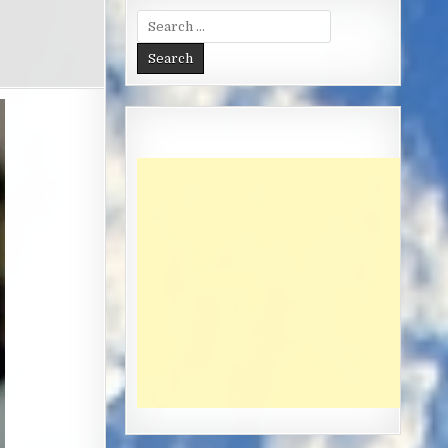
Search
for: