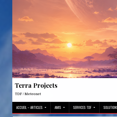
Skip
to
content
Terra Projects
TDF / Meteonet
ACCUEIL – ARTICLES
AMIS
SERVICES TDF
SOLUTION