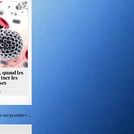
 quand les
tuer les
ses
0
e est gratuite ! →