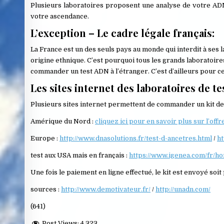
Plusieurs laboratoires proposent une analyse de votre ADN 
votre ascendance.
L’exception – Le cadre légale français:
La France est un des seuls pays au monde qui interdit à ses 
origine ethnique. C’est pourquoi tous les grands laboratoire
commander un test ADN à l’étranger. C’est d’ailleurs pour cel
Les sites internet des laboratoires de te
Plusieurs sites internet permettent de commander un kit de 
Amérique du Nord :
cliquez ici pour en savoir plus sur l’of
Europe :
http://www.dnasolutions.fr/test-d-ancetres.html
/
ht
test aux USA mais en français :
https://www.igenea.com/fr/h
Une fois le paiement en ligne effectué, le kit est envoyé soit
sources :
http://www.demotivateur.fr/
/
http://unadn.com/
(641)
Post Views:
4 323