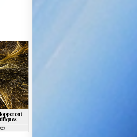
elopperont
tifiques
023