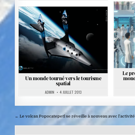
Posted
in
Le pr
Un monde tourné vers le tourisme
monde
spatial
ADMIN
4 JUILLET 2013
Navigation
← Le volcan Popocatepetl se réveille à nouveau avec l’activit
de
l’article