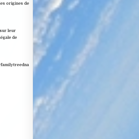
les origines de
 sur leur
légale de
myfamilytreedna