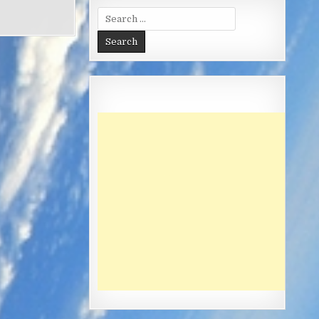
Search
for: