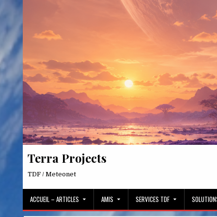
Skip
to
content
Terra Projects
TDF / Meteonet
ACCUEIL – ARTICLES
AMIS
SERVICES TDF
SOLUTION