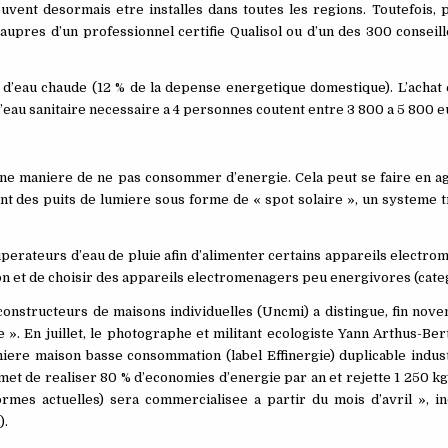
euvent desormais etre installes dans toutes les regions. Toutefois, 
aupres d’un professionnel certifie Qualisol ou d’un des 300 conseil
 d’eau chaude (12 % de la depense energetique domestique). L’achat et
l’eau sanitaire necessaire a 4 personnes coutent entre 3 800 a 5 800 
i une maniere de ne pas consommer d’energie. Cela peut se faire en a
nt des puits de lumiere sous forme de « spot solaire », un systeme 
erateurs d’eau de pluie afin d’alimenter certains appareils electro
et de choisir des appareils electromenagers peu energivores (catego
constructeurs de maisons individuelles (Uncmi) a distingue, fin nov
». En juillet, le photographe et militant ecologiste Yann Arthus-Ber
re maison basse consommation (label Effinergie) duplicable indust
et de realiser 80 % d’economies d’energie par an et rejette 1 250 k
mes actuelles) sera commercialisee a partir du mois d’avril », i
).