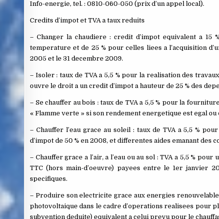
Info-energie, tel. : 0810-060-050 (prix d’un appel local).
Credits d’impot et TVA a taux reduits
– Changer la chaudiere : credit d’impot equivalent a 15 %
temperature et de 25 % pour celles liees a l’acquisition d’
2005 et le 31 decembre 2009.
– Isoler : taux de TVA a 5,5 % pour la realisation des trava
ouvre le droit a un credit d’impot a hauteur de 25 % des d
– Se chauffer au bois : taux de TVA a 5,5 % pour la fourniture
« Flamme verte » si son rendement energetique est egal ou
– Chauffer l’eau grace au soleil : taux de TVA a 5,5 % pour
d’impot de 50 % en 2008, et differentes aides emanant des col
– Chauffer grace a l’air, a l’eau ou au sol : TVA a 5,5 % po
TTC (hors main-d’oeuvre) payees entre le 1er janvier 20
specifiques.
– Produire son electricite grace aux energies renouvelables
photovoltaique dans le cadre d’operations realisees pour plu
subvention deduite) equivalent a celui prevu pour le chauffa