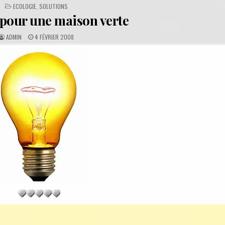
POSTED
ECOLOGIE
,
SOLUTIONS
IN
 pour une maison verte
A
P
ADMIN
4 FÉVRIER 2008
U
U
T
B
H
L
O
I
R
S
:
H
E
D
D
A
T
E
: