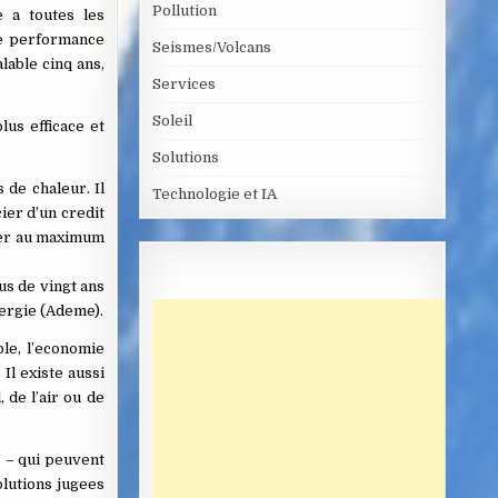
Pollution
 a toutes les
de performance
Seismes/Volcans
lable cinq ans,
Services
Soleil
us efficace et
Solutions
 de chaleur. Il
Technologie et IA
ier d’un credit
iter au maximum
us de vingt ans
nergie (Ademe).
ple, l’economie
Il existe aussi
 de l’air ou de
s – qui peuvent
olutions jugees