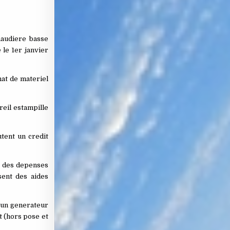
haudiere basse
 le 1er janvier
hat de materiel
areil estampille
utent un credit
 % des depenses
sent des aides
d’un generateur
t (hors pose et