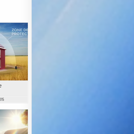
e
015