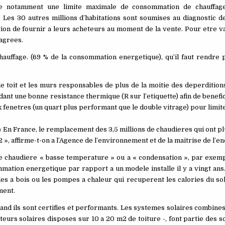
e notamment une limite maximale de consommation de chauffage
 Les 30 autres millions d’habitations sont soumises au diagnostic 
ion de fournir a leurs acheteurs au moment de la vente. Pour etre va
 agrees.
ffage. (69 % de la consommation energetique), qu’il faut rendre pl
le toit et les murs responsables de plus de la moitie des deperditions
dant une bonne resistance thermique (R sur l’etiquette) afin de benefic
ux fenetres (un quart plus performant que le double vitrage) pour lim
« En France, le remplacement des 3,5 millions de chaudieres qui ont pl
 », affirme-t-on a l’Agence de l’environnement et de la maitrise de l’e
une chaudiere « basse temperature » ou a « condensation », par exem
ation energetique par rapport a un modele installe il y a vingt ans. 
s a bois ou les pompes a chaleur qui recuperent les calories du sol,
ment.
and ils sont certifies et performants. Les systemes solaires combine
eurs solaires disposes sur 10 a 20 m2 de toiture -, font partie des s