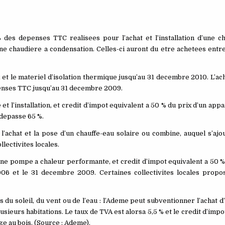
 des depenses TTC realisees pour l’achat et l’installation d’une c
une chaudiere a condensation. Celles-ci auront du etre achetees entre
ux et le materiel d’isolation thermique jusqu’au 31 decembre 2010. L’ac
epenses TTC jusqu’au 31 decembre 2009.
 et l’installation, et credit d’impot equivalent a 50 % du prix d’un app
 depasse 65 %.
 l’achat et la pose d’un chauffe-eau solaire ou combine, auquel s’ajo
lectivites locales.
ur une pompe a chaleur performante, et credit d’impot equivalent a 50
06 et le 31 decembre 2009. Certaines collectivites locales propo
 du soleil, du vent ou de l’eau : l’Ademe peut subventionner l’achat 
sieurs habitations. Le taux de TVA est alorsa 5,5 % et le credit d’impo
ge au bois. (Source : Ademe).