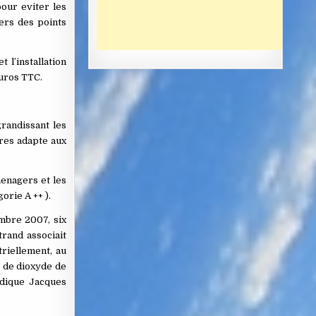
pour eviter les
lers des points
 l’installation
euros TTC.
grandissant les
tres adapte aux
menagers et les
rie A ++ ).
embre 2007, six
trand associait
riellement, au
g de dioxyde de
ndique Jacques