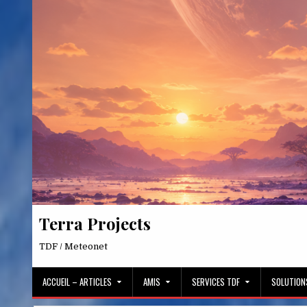
Skip
to
content
Terra Projects
TDF / Meteonet
ACCUEIL – ARTICLES
AMIS
SERVICES TDF
SOLUTION