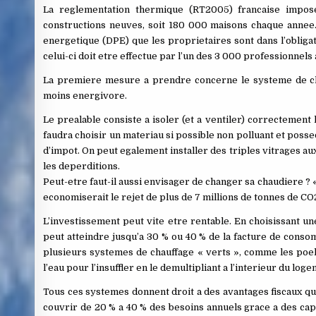
La reglementation thermique (RT2005) francaise impos
constructions neuves, soit 180 000 maisons chaque annee.
energetique (DPE) que les proprietaires sont dans l’obligat
celui-ci doit etre effectue par l’un des 3 000 professionnels
La premiere mesure a prendre concerne le systeme de chau
moins energivore.
Le prealable consiste a isoler (et a ventiler) correctement 
faudra choisir un materiau si possible non polluant et posse
d’impot. On peut egalement installer des triples vitrages a
les deperditions.
Peut-etre faut-il aussi envisager de changer sa chaudiere ? 
economiserait le rejet de plus de 7 millions de tonnes de CO2
L’investissement peut vite etre rentable. En choisissant 
peut atteindre jusqu’a 30 % ou 40 % de la facture de consomm
plusieurs systemes de chauffage « verts », comme les poele
l’eau pour l’insuffler en le demultipliant a l’interieur du loge
Tous ces systemes donnent droit a des avantages fiscaux qu
couvrir de 20 % a 40 % des besoins annuels grace a des capt