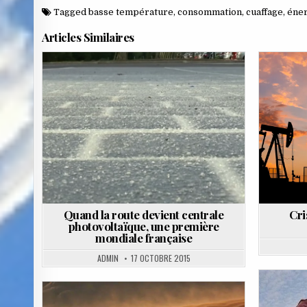
Tagged
basse température
,
consommation
,
cuaffage
,
éne
Articles Similaires
Posted
in
Quand la route devient centrale
Cri
photovoltaïque, une première
mondiale française
ADMIN
17 OCTOBRE 2015