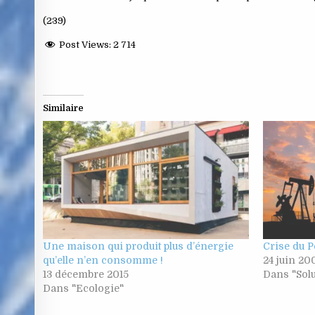
(239)
Post Views:
2 714
Similaire
Une maison qui produit plus d’énergie
Crise du P
qu’elle n’en consomme !
24 juin 20
13 décembre 2015
Dans "Solu
Dans "Ecologie"