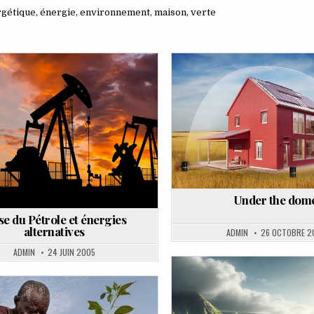
rgétique
,
énergie
,
environnement
,
maison
,
verte
Posted
Posted
in
in
Under the dom
se du Pétrole et énergies
alternatives
ADMIN
26 OCTOBRE 2
ADMIN
24 JUIN 2005
Posted
in
Posted