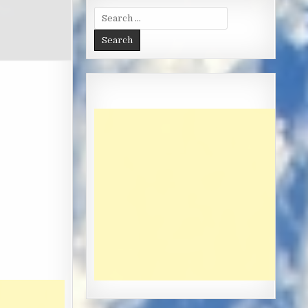
Search
for: