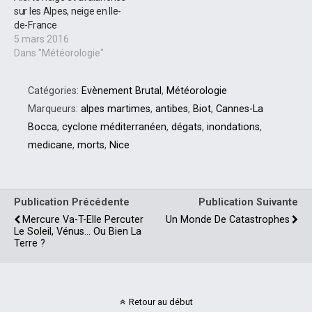
sur les Alpes, neige en Ile-
de-France
5 mars 2016
Dans "Météorologie"
Catégories:
Evènement Brutal
,
Météorologie
Marqueurs:
alpes martimes
,
antibes
,
Biot
,
Cannes-La
Bocca
,
cyclone méditerranéen
,
dégats
,
inondations
,
medicane
,
morts
,
Nice
Publication Précédente
Publication Suivante
Mercure Va-T-Elle Percuter
Un Monde De Catastrophes
Le Soleil, Vénus... Ou Bien La
Terre ?
Retour au début