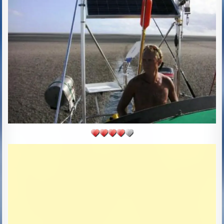
D
D
A
T
E
: