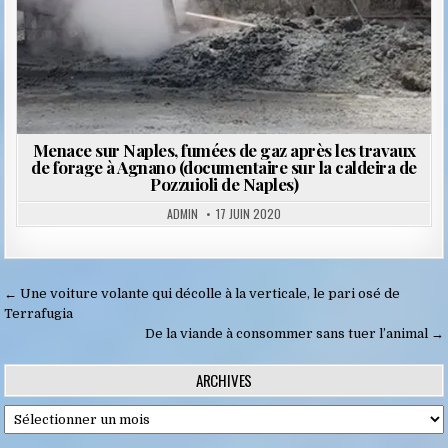
Menace sur Naples, fumées de gaz après les travaux
de forage à Agnano (documentaire sur la caldeira de
Pozzuioli de Naples)
ADMIN
17 JUIN 2020
Navigation
← Une voiture volante qui décolle à la verticale, le pari osé de
de
Terrafugia
De la viande à consommer sans tuer l’animal →
l’article
ARCHIVES
Archives