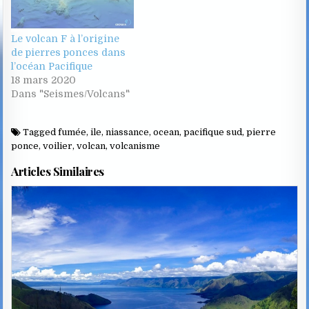
Le volcan F à l’origine
de pierres ponces dans
l’océan Pacifique
18 mars 2020
Dans "Seismes/Volcans"
Tagged
fumée
,
ile
,
niassance
,
ocean
,
pacifique sud
,
pierre
ponce
,
voilier
,
volcan
,
volcanisme
Articles Similaires
Posted
in