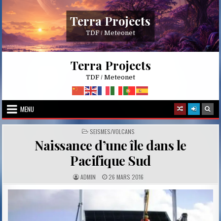
Skip
to
Terra Projects
content
TDF / Meteonet
Terra Projects
TDF / Meteonet
MENU
POSTED
SEISMES/VOLCANS
IN
Naissance d’une île dans le
Pacifique Sud
A
P
ADMIN
26 MARS 2016
U
U
T
B
H
L
O
I
R
S
:
H
E