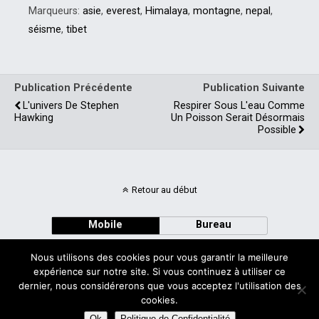
Marqueurs:
asie
,
everest
,
Himalaya
,
montagne
,
nepal
,
séisme
,
tibet
Publication Précédente
Publication Suivante
L'univers De Stephen
Respirer Sous L'eau Comme
Hawking
Un Poisson Serait Désormais
Possible
Retour au début
Mobile
Bureau
Nous utilisons des cookies pour vous garantir la meilleure
expérience sur notre site. Si vous continuez à utiliser ce
dernier, nous considérerons que vous acceptez l'utilisation des
cookies.
Avec
WPtouch Mobile Suite for WordPress
Ok
Politique de Confidentialité