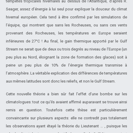
tempêtes tropicales hivernales au dessus de l’Atlantique, d’après R.
Seager, assez d’énergie à lui seul pour expliquer la douceur du climat
hivernal européen. Cela tend à être confirmé par les simulations de
l’équipe, qui montrent que sans les Rocheuses, ou sans ces vents
provenant des Rocheuses, les températures en Europe seraient
inférieures de 27°C ! Au final, le gain thermique apporté par le Gulf
Stream ne serait que de deux ou trois degrés au niveau de l’Europe (un
peu plus au Nord, éloignant la zone de formation des glaces) soit à
peine un peu plus de 10% de l’énergie thermique transmise à
l’atmosphère. La véritable explication des différences de températures
aux mêmes latitudes sont donc les reliefs, et non le Gulf Stream.
Cette nouvelle théorie a bien sûr fait l’effet d’une bombe sur les
climatologues: tout ce qu’ils avaient affirmé auparavant se trouve ainsi
remis en question. Toutefois cette thèse est particulièrement
convaincante sur plusieurs aspects: elle ne contredit pas totalement
les observations ayant étayé la théorie du Lieutenant … , puisque les