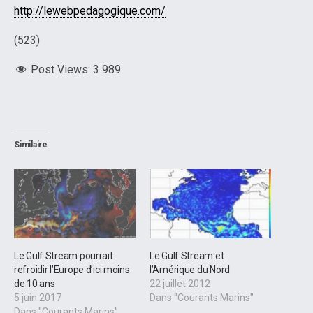
http://lewebpedagogique.com/
(523)
Post Views:
3 989
Similaire
Le Gulf Stream pourrait
Le Gulf Stream et
refroidir l’Europe d’ici moins
l’Amérique du Nord
de 10 ans
22 juillet 2012
5 juin 2017
Dans "Courants Marins"
Dans "Courants Marins"