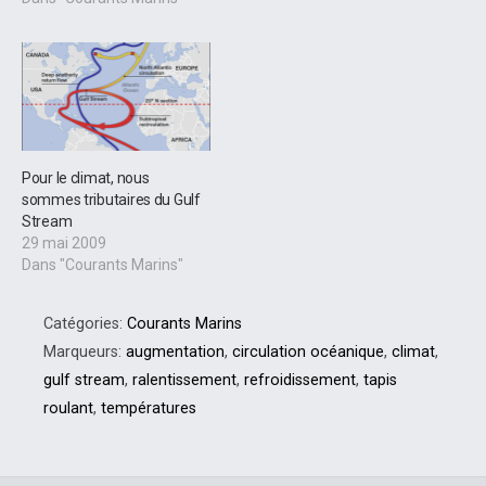
Pour le climat, nous
sommes tributaires du Gulf
Stream
29 mai 2009
Dans "Courants Marins"
Catégories:
Courants Marins
Marqueurs:
augmentation
,
circulation océanique
,
climat
,
gulf stream
,
ralentissement
,
refroidissement
,
tapis
roulant
,
températures