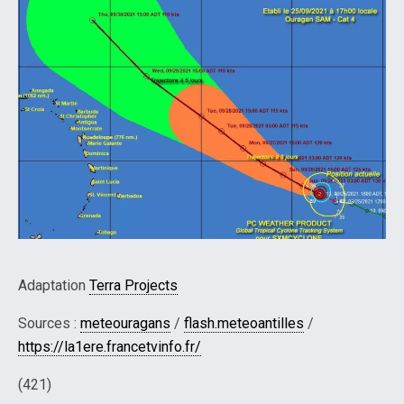
Adaptation
Terra Projects
Sources :
meteouragans
/
flash.meteoantilles
/
https://la1ere.francetvinfo.fr/
(421)