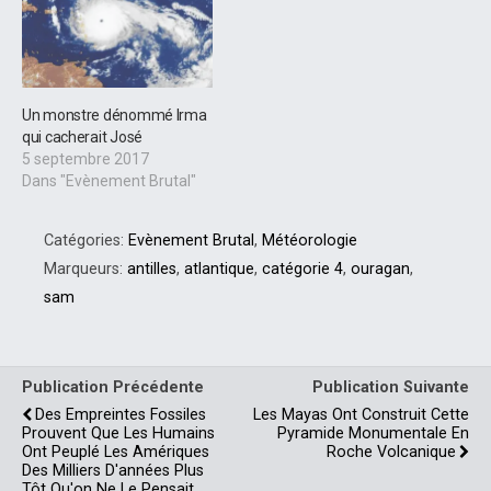
Un monstre dénommé Irma
qui cacherait José
5 septembre 2017
Dans "Evènement Brutal"
Catégories:
Evènement Brutal
,
Météorologie
Marqueurs:
antilles
,
atlantique
,
catégorie 4
,
ouragan
,
sam
Publication Précédente
Publication Suivante
Des Empreintes Fossiles
Les Mayas Ont Construit Cette
Prouvent Que Les Humains
Pyramide Monumentale En
Ont Peuplé Les Amériques
Roche Volcanique
Des Milliers D'années Plus
Tôt Qu'on Ne Le Pensait