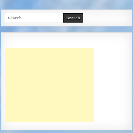
Search
for: