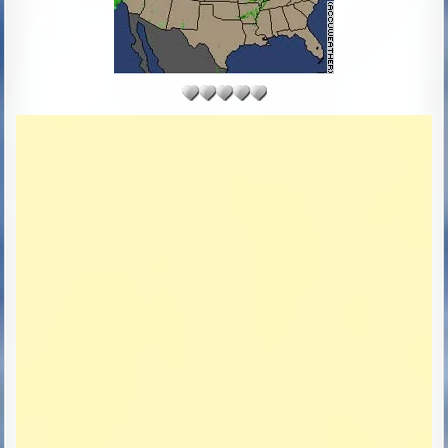
T
E
: