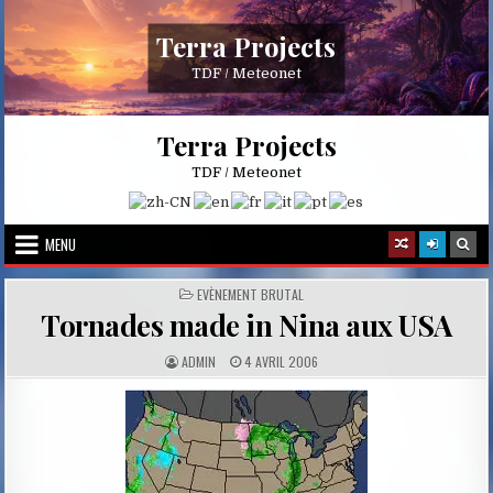
Skip
to
Terra Projects
content
TDF / Meteonet
Terra Projects
TDF / Meteonet
MENU
POSTED
EVÈNEMENT BRUTAL
IN
Tornades made in Nina aux USA
A
P
ADMIN
4 AVRIL 2006
U
U
T
B
H
L
O
I
R
S
:
H
E
D
D
A