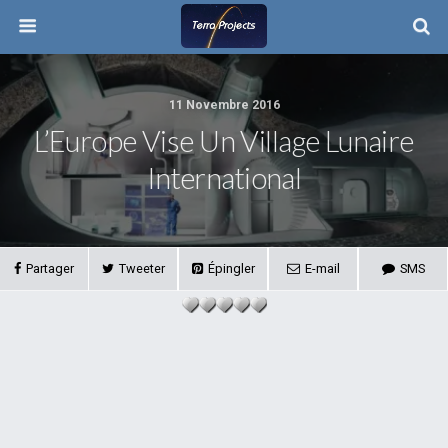
11 Novembre 2016
L’Europe Vise Un Village Lunaire
International
Partager
Tweeter
Épingler
E-mail
SMS