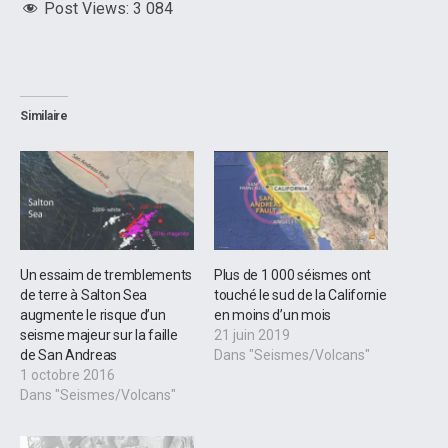
Post Views:
3 084
Similaire
Un essaim de tremblements
Plus de 1 000 séismes ont
de terre à Salton Sea
touché le sud de la Californie
augmente le risque d’un
en moins d’un mois
seisme majeur sur la faille
21 juin 2019
de San Andreas
Dans "Seismes/Volcans"
1 octobre 2016
Dans "Seismes/Volcans"