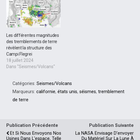
Les différentes magnitudes
des tremblements de terre
révèlent la structure des
Campi Flegrei
18 juillet 2024
Dans "Seismes/Volcans"
Catégories:
Seismes/Volcans
Marqueurs:
californie
,
états unis
,
séismes
,
tremblement
de terre
Publication Précédente
Publication Suivante
Et Si Nous Envoyons Nos
La NASA Envisage D'envoyer
Usines Dans L'espace, Telle
Du Matériel Sur La Lune À