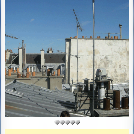
T
E
: