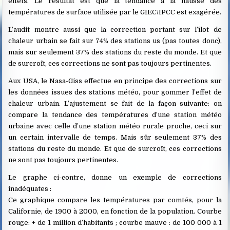
effets. Le résultat est que la tendance à la hausse des
températures de surface utilisée par le GIEC/IPCC est exagérée.
L’audit montre aussi que la correction portant sur l’îlot de
chaleur urbain se fait sur 74% des stations us (pas toutes donc),
mais sur seulement 37% des stations du reste du monde. Et que
de surcroît, ces corrections ne sont pas toujours pertinentes.
Aux USA, le Nasa-Giss effectue en principe des corrections sur
les données issues des stations météo, pour gommer l’effet de
chaleur urbain. L’ajustement se fait de la façon suivante: on
compare la tendance des températures d’une station météo
urbaine avec celle d’une station météo rurale proche, ceci sur
un certain intervalle de temps. Mais sûr seulement 37% des
stations du reste du monde. Et que de surcroît, ces corrections
ne sont pas toujours pertinentes.
Le graphe ci-contre, donne un exemple de corrections
inadéquates :
Ce graphique compare les températures par comtés, pour la
Californie, de 1900 à 2000, en fonction de la population. Courbe
rouge: + de 1 million d’habitants ; courbe mauve : de 100 000 à 1