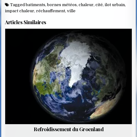
Tagged
batiments
,
bornes météos
,
chaleur
,
cité
,
ilot urbain
,
impact chaleur
,
réchauffement
,
ville
Articles Similaires
Posted
in
Refroidissement du Groenland