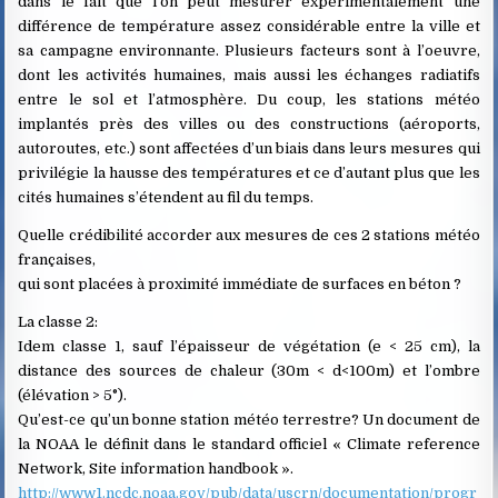
dans le fait que l’on peut mesurer expérimentalement une
différence de température assez considérable entre la ville et
sa campagne environnante. Plusieurs facteurs sont à l’oeuvre,
dont les activités humaines, mais aussi les échanges radiatifs
entre le sol et l’atmosphère. Du coup, les stations météo
implantés près des villes ou des constructions (aéroports,
autoroutes, etc.) sont affectées d’un biais dans leurs mesures qui
privilégie la hausse des températures et ce d’autant plus que les
cités humaines s’étendent au fil du temps.
Quelle crédibilité accorder aux mesures de ces 2 stations météo
françaises,
qui sont placées à proximité immédiate de surfaces en béton ?
La classe 2:
Idem classe 1, sauf l’épaisseur de végétation (e < 25 cm), la
distance des sources de chaleur (30m < d<100m) et l’ombre
(élévation > 5°).
Qu’est-ce qu’un bonne station météo terrestre? Un document de
la NOAA le définit dans le standard officiel « Climate reference
Network, Site information handbook ».
http://www1.ncdc.noaa.gov/pub/data/uscrn/documentation/progr