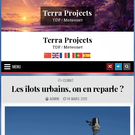
Skip
to
Terra Projects
content
TDF / Meteonet
Terra Projects
TDF / Meteonet
MENU
POSTED
CLIMAT
IN
Les îlots urbains, on en reparle ?
A
P
ADMIN
14 MARS 2011
U
U
T
B
H
L
O
I
R
S
:
H
E
D
D
A