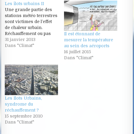
Les îlots urbains II
Une grande partie des
stations météo terrestres
sont victimes de l’effet
de chaleur urbain.
Réchauffement ou pas
Il est étonnant de
réchauffement ? Le
31 janvier 2013
mesurer la température
phénomène d’îlot de
Dans "Climat"
au sein des aéroports
chaleur urbain consiste
16 juillet 2015
essentiellement dans le
Dans "Climat"
fait que l’on peut
mesurer
expérimentalement une
différence de
température assez
considérable entre la
Les Ilots Urbains,
ville et sa campagne
syndrome du
environnante.
réchauffement ?
15 septembre 2010
Dans "Climat"