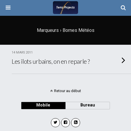
Marqueurs › Bornes Météos
14 MARS 2011
Les îlots urbains, on en reparle ?
Retour au début
Mobile
Bureau