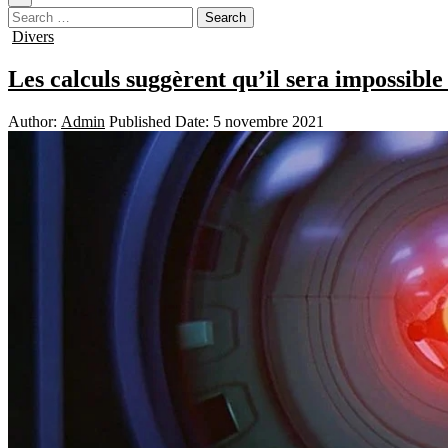
Search
for:
Posted
Divers
in
Les calculs suggèrent qu’il sera impossible
Author:
Admin
Published Date:
5 novembre 2021