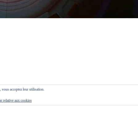
, vous acceptez leur utilisation.
ue relative aux cookies
e depuis de nombreuses décennies, et en janvier 2021, les scientifiques o
éponse ? Presque certainement pas.
rgement l’entendement humain nécessiterait une simulation de cette sup
ation.