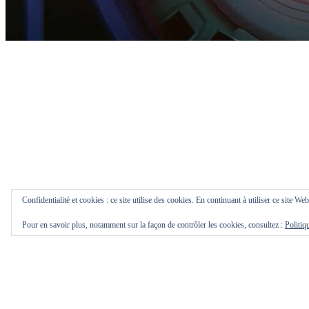
Confidentialité et cookies : ce site utilise des cookies. En continuant à utiliser ce site Web
Pour en savoir plus, notamment sur la façon de contrôler les cookies, consultez :
Politiq
L’idée d’une intelligence artificielle renversant l’humanité est évoqué
de contrôler une super-intelligence informatique de haut niveau. La r
Le problème est que le contrôle d’une super-intelligence dépassant la
incapables de la comprendre, il est impossible de créer une telle simul