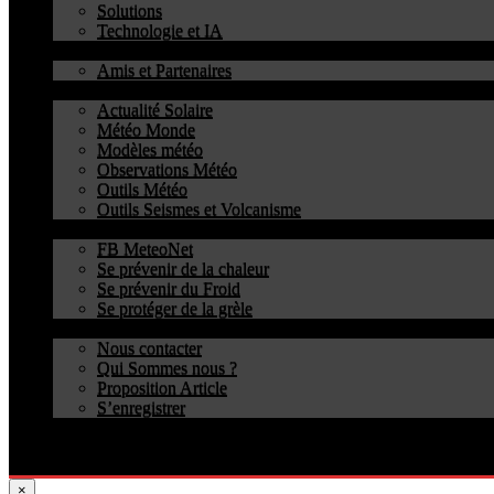
Solutions
Technologie et IA
Amis
Amis et Partenaires
Services TDF
Actualité Solaire
Météo Monde
Modèles météo
Observations Météo
Outils Météo
Outils Seismes et Volcanisme
Solutions
FB MeteoNet
Se prévenir de la chaleur
Se prévenir du Froid
Se protéger de la grèle
Contact
Nous contacter
Qui Sommes nous ?
Proposition Article
S’enregistrer
Sponsor
Facebook MeteoNet
×