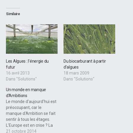
Similaire
Les Algues : l’énergie du
Du biocarburant à partir
futur
d’algues
16 avril 2013
18 mars 2009
Dans "Solutions"
Dans "Solutions"
Un monde en manque
d’Ambitions
Le monde d'aujourd'hui est
préoccupant, car le
manque d'Ambition se fait
sentir à tous les étages.
L'Europe est en crise ? La
France taxe à tout va ? Oui
21 octobre 2014