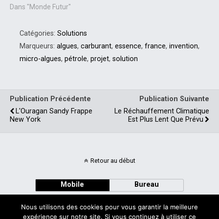
est alors ? La crise de
Dans "Monde Futur"
l'énergie est en cours. On
parle de la fin des matières
Catégories:
Solutions
premières et pourtant
rien…
Marqueurs:
algues
,
carburant
,
essence
,
france
,
invention
,
micro-algues
,
pétrole
,
projet
,
solution
Publication Précédente
Publication Suivante
L'Ouragan Sandy Frappe
Le Réchauffement Climatique
New York
Est Plus Lent Que Prévu
Retour au début
Mobile
Bureau
Nous utilisons des cookies pour vous garantir la meilleure
expérience sur notre site. Si vous continuez à utiliser ce