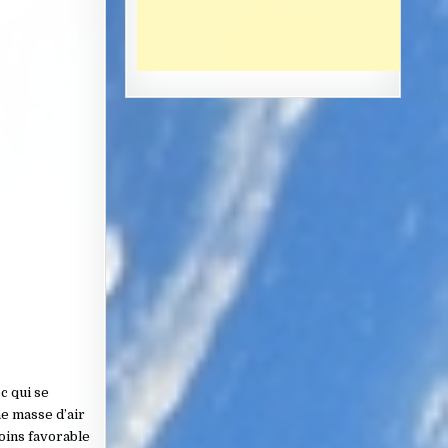
c qui se
ne masse d’air
moins favorable