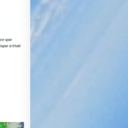
 ce que
ique n’était