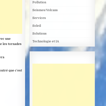
Pollution
Seismes/Volcans
Services
Soleil
Solutions
vec une
Technologie et IA
ue les tornades
era
ontré que c’est