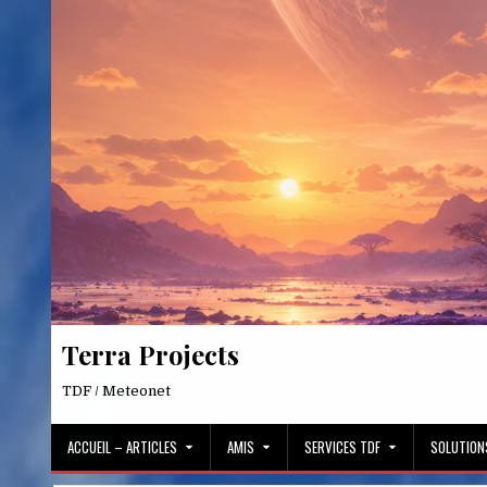
Skip
to
content
Terra Projects
TDF / Meteonet
ACCUEIL – ARTICLES
AMIS
SERVICES TDF
SOLUTION