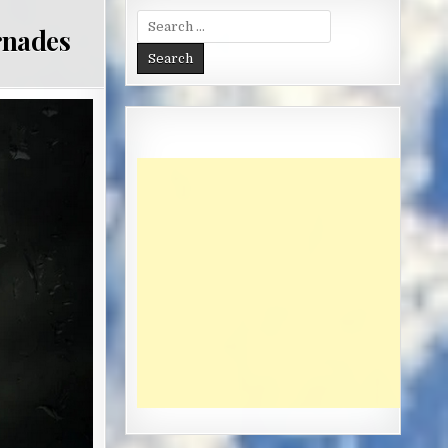
Search
rnades
for: