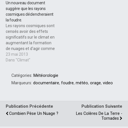
Un nouveau document
suggère que les rayons
cosmiques déclencheraient
la foudre.
Les rayons cosmiques sont
censés avoir des effets
significatifs sur le climat en
augmentant la formation
de nuages ​​et d'agir comme
des amplificateurs de
23 mai 2013
l'activité solaire [la théorie
Dans "Climat"
de cosmo-climatologie de
Svensmark]. Un nouveau
Catégories:
Météorologie
document pourrait
finalement résoudre le
Marqueurs:
documentaire
,
foudre
,
météo
,
orage
,
video
mystère de ce qui
déclenche la foudre, on a
trouvé que…
Publication Précédente
Publication Suivante
Combien Pèse Un Nuage ?
Les Colères De La Terre -
Tornades