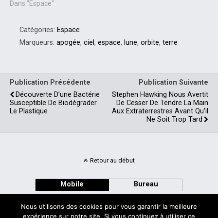
Dans "Espace"
Catégories:
Espace
Marqueurs:
apogée
,
ciel
,
espace
,
lune
,
orbite
,
terre
Publication Précédente
Publication Suivante
Découverte D’une Bactérie
Stephen Hawking Nous Avertit
Susceptible De Biodégrader
De Cesser De Tendre La Main
Le Plastique
Aux Extraterrestres Avant Qu'il
Ne Soit Trop Tard
Retour au début
Mobile
Bureau
Nous utilisons des cookies pour vous garantir la meilleure
expérience sur notre site. Si vous continuez à utiliser ce