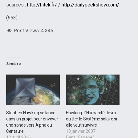
sources :
http://hitek.fr/
/
http://dailygeekshow.com/
(663)
Post Views:
4 346
Similaire
Stephen Hawking se lance
Hawking : l’Humanité devra
dans un projet pour envoyer
quitter le Système solaire si
une sonde vers Alpha du
elle veut survivre
Centaure
18 janvier 2007
12 avril 2016
Dans "Espace"