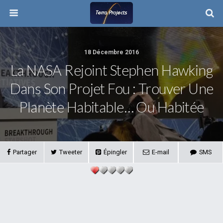
18 Décembre 2016
La NASA Rejoint Stephen Hawking
Dans Son Projet Fou : Trouver Une
Planète Habitable… Ou Habitée
Partager
Tweeter
Épingler
E-mail
SMS