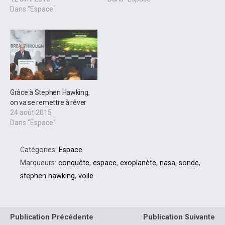
Dans "Espace"
Grâce à Stephen Hawking,
on va se remettre à rêver
24 août 2015
Dans "Espace"
Catégories:
Espace
Marqueurs:
conquête
,
espace
,
exoplanète
,
nasa
,
sonde
,
stephen hawking
,
voile
Publication Précédente
Publication Suivante