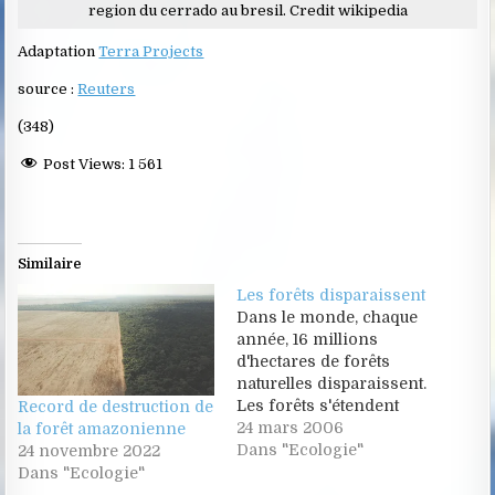
region du cerrado au bresil. Credit wikipedia
Adaptation
Terra Projects
source :
Reuters
(348)
Post Views:
1 561
Similaire
Les forêts disparaissent
Dans le monde, chaque
année, 16 millions
d'hectares de forêts
naturelles disparaissent.
Les forêts s'étendent
Record de destruction de
actuellement sur près de
24 mars 2006
la forêt amazonienne
4 milliards d'hectares,
Dans "Ecologie"
24 novembre 2022
soit 30 % de la superficie
Dans "Ecologie"
émergée de la planète, ce