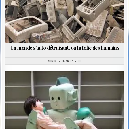
Un monde s’auto détruisant, ou la folie des humains
ADMIN
14 MARS 2016
Posted
in