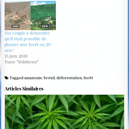
qui équivaut à une
moyenne de 0,64 hectare
par habitant. Le solde
entre les destructions et
le…
Un couple a démontré
qu’il était possible de
planter une forêt en 20
ans !
15 juin 2019
Dans "Solutions"
Tagged
amazonie
,
brésil
,
déforestation
,
forêt
Articles Similaires
Posted
in