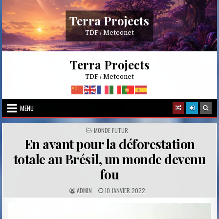
Skip
to
Terra Projects
content
TDF / Meteonet
Terra Projects
TDF / Meteonet
MENU
POSTED
MONDE FUTUR
IN
En avant pour la déforestation
totale au Brésil, un monde devenu
fou
A
P
ADMIN
10 JANVIER 2022
U
U
T
B
H
L
O
I