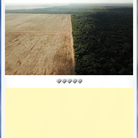
R
S
:
H
E
D
D
A
T
E
: