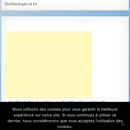
Technologie et IA
Confidentialité et cookies : ce site utilise des cookies. En
continuant à utiliser ce site Web, vous acceptez leur utilisation.
Nous utilisons des cookies pour vous garantir la meilleure
expérience sur notre site. Si vous continuez à utiliser ce
Pour en savoir plus, notamment sur la façon de contrôler les
dernier, nous considérerons que vous acceptez l'utilisation des
cookies, consultez :
Politique relative aux cookies
cookies.