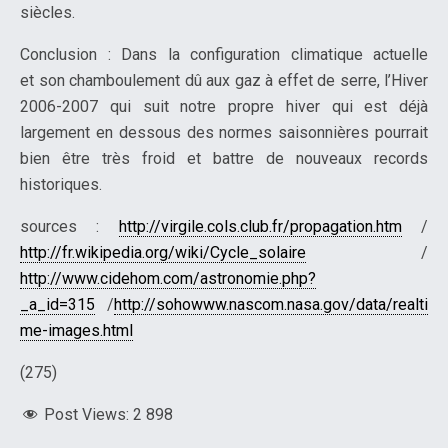
siècles.
Conclusion : Dans la configuration climatique actuelle
et son chamboulement dû aux gaz à effet de serre, l’Hiver
2006-2007 qui suit notre propre hiver qui est déjà
largement en dessous des normes saisonnières pourrait
bien être très froid et battre de nouveaux records
historiques.
sources :
http://virgile.cols.club.fr/propagation.htm
/
http://fr.wikipedia.org/wiki/Cycle_solaire
/
http://www.cidehom.com/astronomie.php?
_a_id=315
/
http://sohowww.nascom.nasa.gov/data/realti
me-images.html
(275)
Post Views:
2 898