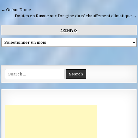
Navigation
← Océan Dome
de
Doutes en Russie sur l’origine du réchauffement climatique →
l’article
ARCHIVES
Archives
Search
for: