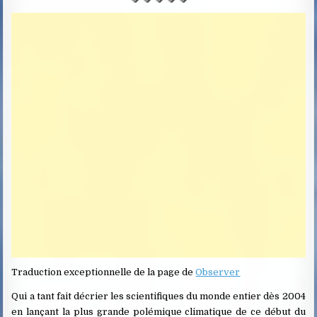
D
D
A
T
E
:
Traduction exceptionnelle de la page de
Observer
Qui a tant fait décrier les scientifiques du monde entier dès 2004
en lançant la plus grande polémique climatique de ce début du