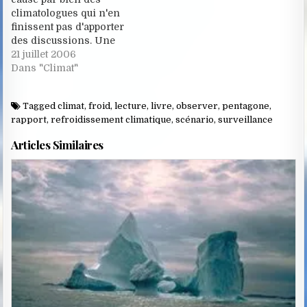
climatologues qui n'en
finissent pas d'apporter
des discussions. Une
fixation sur le côté
21 juillet 2006
catastrophique
Dans "Climat"
Hollywoodien provoque
parfois indignation voir
Tagged
climat
,
froid
,
lecture
,
livre
,
observer
,
pentagone
,
un rejet total du film. Et
rapport
,
refroidissement climatique
,
scénario
,
surveillance
pourtant depuis le jour de
sa sortie en 2004, bien
Articles Similaires
des faits ont démontré
une…
Posted
in