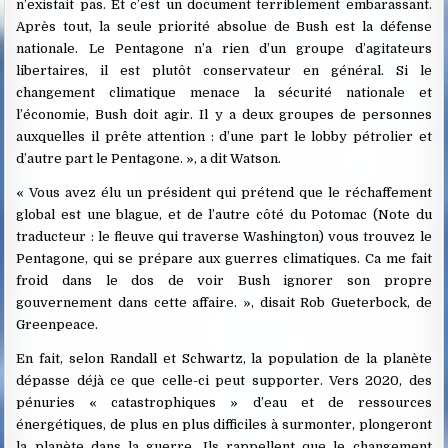
n’existait pas. Et c’est un document terriblement embarassant.
Après tout, la seule priorité absolue de Bush est la défense
nationale. Le Pentagone n’a rien d’un groupe d’agitateurs
libertaires, il est plutôt conservateur en général. Si le
changement climatique menace la sécurité nationale et
l’économie, Bush doit agir. Il y a deux groupes de personnes
auxquelles il prête attention : d’une part le lobby pétrolier et
d’autre part le Pentagone. », a dit Watson.
« Vous avez élu un président qui prétend que le réchaffement
global est une blague, et de l’autre côté du Potomac (Note du
traducteur : le fleuve qui traverse Washington) vous trouvez le
Pentagone, qui se prépare aux guerres climatiques. Ca me fait
froid dans le dos de voir Bush ignorer son propre
gouvernement dans cette affaire. », disait Rob Gueterbock, de
Greenpeace.
En fait, selon Randall et Schwartz, la population de la planète
dépasse déjà ce que celle-ci peut supporter. Vers 2020, des
pénuries « catastrophiques » d’eau et de ressources
énergétiques, de plus en plus difficiles à surmonter, plongeront
la planète dans la guerre. Ils rappellent que le changement