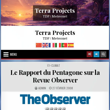
Skip
to
Terra Projects
content
TDF / Meteonet
Terra Projects
TDF / Meteonet
MENU
POSTED
CLIMAT
IN
Le Rapport du Pentagone sur la
Revue Observer
A
P
ADMIN
27 FÉVRIER 2008
U
U
T
B
H
L
O
I
R
S
:
H
E