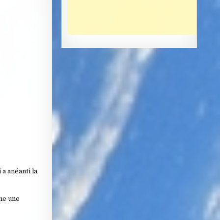
a anéanti la
mme une