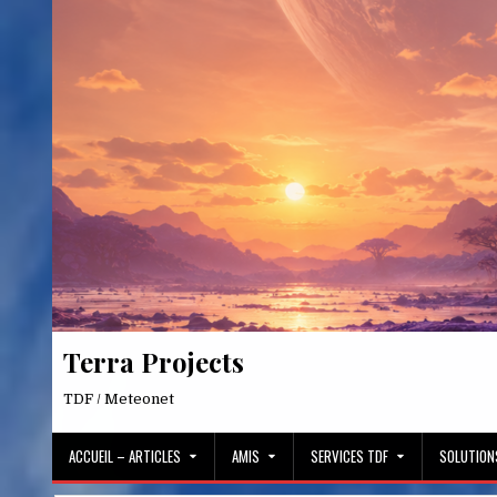
Skip
to
content
Terra Projects
TDF / Meteonet
ACCUEIL – ARTICLES
AMIS
SERVICES TDF
SOLUTION