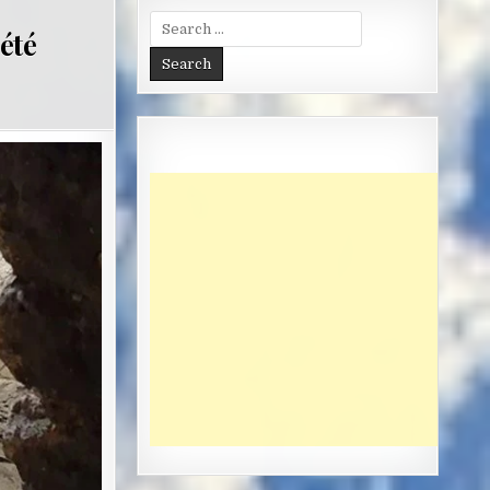
Search
été
for: