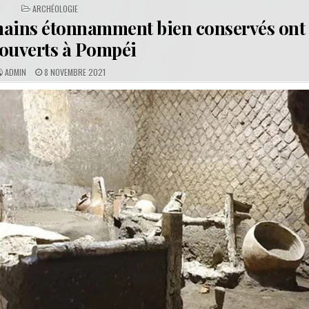
POSTED
ARCHÉOLOGIE
IN
mains étonnamment bien conservés ont 
ouverts à Pompéi
A
P
ADMIN
8 NOVEMBRE 2021
U
U
T
B
H
L
O
I
R
S
:
H
E
D
D
A
T
E
: