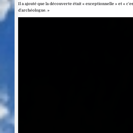
Il a ajouté que la découverte était « exceptionnelle » et « c
d’archéologue. »