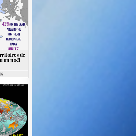
rritoires de
u un noël
16