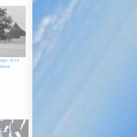
ope, et ce
 dans