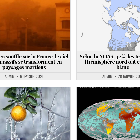
in
in
o souffle sur la France, le ciel
Selon la NOAA, 42% des te
s massifs se transforment en
l’hémisphère nord ont e
paysages martiens
blanc
ADMIN
6 FÉVRIER 2021
ADMIN
28 JANVIER 20
Posted
Posted
in
in