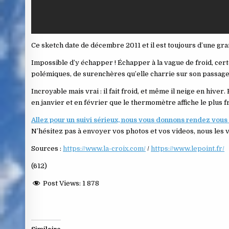
Ce sketch date de décembre 2011 et il est toujours d’une gran
Impossible d’y échapper ! Échapper à la vague de froid, cer
polémiques, de surenchères qu’elle charrie sur son passage
Incroyable mais vrai : il fait froid, et même il neige en hiv
en janvier et en février que le thermomètre affiche le plu
Allez pour un suivi sérieux, nous vous donnons rendez vous
N’hésitez pas à envoyer vos photos et vos videos, nous les
Sources :
https://www.la-croix.com/
/
https://www.lepoint.fr/
(612)
Post Views:
1 878