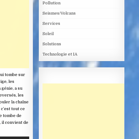
Pollution
Seismes/Volcans
Services
Soleil
Solutions
Technologie et IA
qui tombe sur
ige, les
 génie, a su
leversés, les
ouler la chaîne
c’est tout ce
ige tombe de
 il convient de