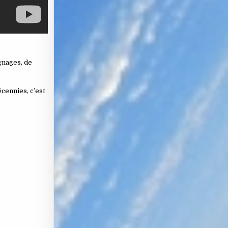
gnages, de
écennies, c’est