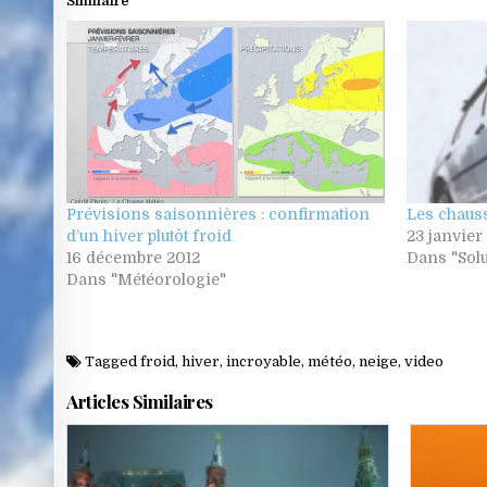
Similaire
Prévisions saisonnières : confirmation
Les chauss
d’un hiver plutôt froid
23 janvie
16 décembre 2012
Dans "Solu
Dans "Météorologie"
Tagged
froid
,
hiver
,
incroyable
,
météo
,
neige
,
video
Articles Similaires
Posted