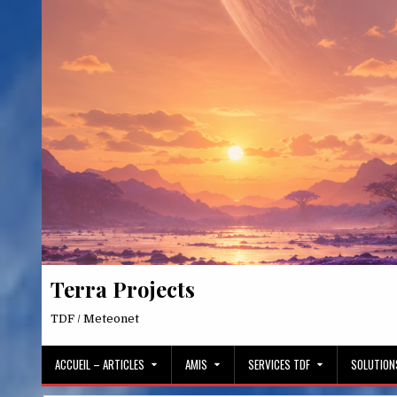
Skip
to
content
Terra Projects
TDF / Meteonet
ACCUEIL – ARTICLES
AMIS
SERVICES TDF
SOLUTION