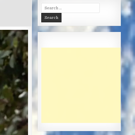
Search
for: