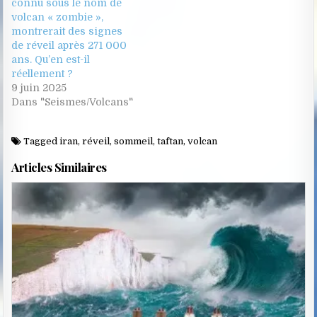
connu sous le nom de
volcan « zombie »,
montrerait des signes
de réveil après 271 000
ans. Qu’en est-il
réellement ?
9 juin 2025
Dans "Seismes/Volcans"
Tagged
iran
,
réveil
,
sommeil
,
taftan
,
volcan
Articles Similaires
Posted
in