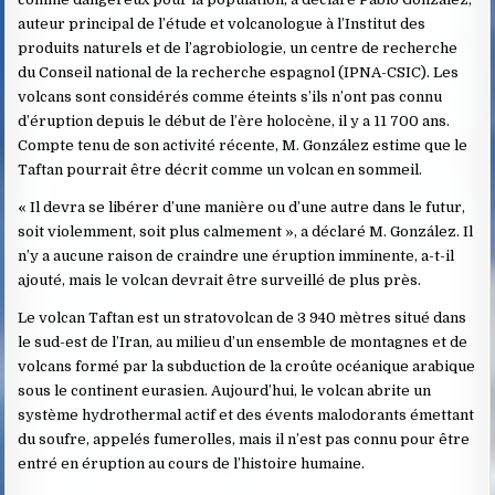
auteur principal de l’étude et volcanologue à l’Institut des
produits naturels et de l’agrobiologie, un centre de recherche
du Conseil national de la recherche espagnol (IPNA-CSIC). Les
volcans sont considérés comme éteints s’ils n’ont pas connu
d’éruption depuis le début de l’ère holocène, il y a 11 700 ans.
Compte tenu de son activité récente, M. González estime que le
Taftan pourrait être décrit comme un volcan en sommeil.
« Il devra se libérer d’une manière ou d’une autre dans le futur,
soit violemment, soit plus calmement », a déclaré M. González. Il
n’y a aucune raison de craindre une éruption imminente, a-t-il
ajouté, mais le volcan devrait être surveillé de plus près.
Le volcan Taftan est un stratovolcan de 3 940 mètres situé dans
le sud-est de l’Iran, au milieu d’un ensemble de montagnes et de
volcans formé par la subduction de la croûte océanique arabique
sous le continent eurasien. Aujourd’hui, le volcan abrite un
système hydrothermal actif et des évents malodorants émettant
du soufre, appelés fumerolles, mais il n’est pas connu pour être
entré en éruption au cours de l’histoire humaine.