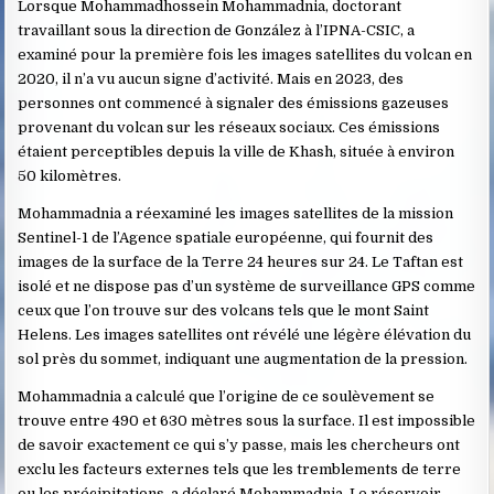
Lorsque Mohammadhossein Mohammadnia, doctorant
travaillant sous la direction de González à l’IPNA-CSIC, a
examiné pour la première fois les images satellites du volcan en
2020, il n’a vu aucun signe d’activité. Mais en 2023, des
personnes ont commencé à signaler des émissions gazeuses
provenant du volcan sur les réseaux sociaux. Ces émissions
étaient perceptibles depuis la ville de Khash, située à environ
50 kilomètres.
Mohammadnia a réexaminé les images satellites de la mission
Sentinel-1 de l’Agence spatiale européenne, qui fournit des
images de la surface de la Terre 24 heures sur 24. Le Taftan est
isolé et ne dispose pas d’un système de surveillance GPS comme
ceux que l’on trouve sur des volcans tels que le mont Saint
Helens. Les images satellites ont révélé une légère élévation du
sol près du sommet, indiquant une augmentation de la pression.
Mohammadnia a calculé que l’origine de ce soulèvement se
trouve entre 490 et 630 mètres sous la surface. Il est impossible
de savoir exactement ce qui s’y passe, mais les chercheurs ont
exclu les facteurs externes tels que les tremblements de terre
ou les précipitations, a déclaré Mohammadnia. Le réservoir