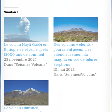
Similaire
Le volcan Hayli Gubbi en
Des volcans « éteints »
Ethiopie se réveille après
pourraient accumuler
12000 ans de sommeil
silencieusement du
25 novembre 2025
magma en vue de futures
Dans "Seismes/Volcans"
éruptions
10 mai 2026
Dans "Seismes/Volcans"
Le volcan Uturuncu,