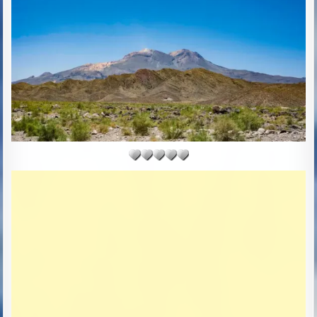
R
S
:
H
E
D
D
A
T
E
: