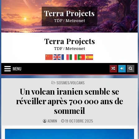
Skip
to
Terra Projects
content
TDF / Meteonet
Terra Projects
TDF / Meteonet
MENU
POSTED
SEISMES/VOLCANS
IN
Un volcan iranien semble se
réveiller après 700 000 ans de
sommeil
A
P
ADMIN
19 OCTOBRE 2025
U
U
T
B
H
L
O
I