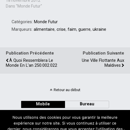
l'imminence d'une crise
18 novembre 2012
alimentaire globale pour
Dans "Monde Futur"
l'an prochain qui
commence dans... un mois !
Catégories:
Monde Futur
The Guardian est le
premier quotidien
Marqueurs:
alimentaire
,
crise
,
faim
,
guerre
,
ukraine
britannique a divulguer
l'atterrante nouvelle. Cette
famine sera induite par un
indice incontournable,
Publication Précédente
Publication Suivante
celui…
À Quoi Ressemblera Le
Une Ville Flottante Aux
Monde En L'an 250.002.022
Maldives
Retour au début
Mobile
Bureau
Nous utilisons des cookies pour vous garantir la meilleure
expérience sur notre site. Si vous continuez à utiliser ce
dernier, nous considérerons que vous acceptez l'utilisation des