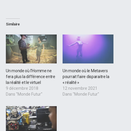
Similaire
Un monde où l’Homme ne
Un monde où le Metavers
fera plus la différence entre
pourrait faire disparaitre la
la réalité et le virtuel
« réalité »
9 décembre 2018
12 novembre 2021
Dans "Monde Futur"
Dans "Monde Futur"