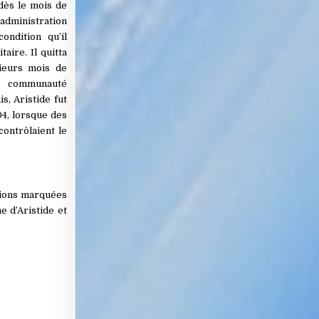
 dès le mois de
’administration
ondition qu’il
aire. Il quitta
ieurs mois de
la communauté
s, Aristide fut
04, lorsque des
contrôlaient le
ctions marquées
e d’Aristide et