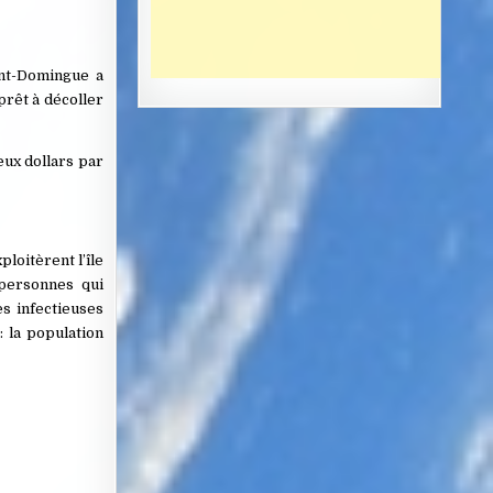
int-Domingue a
prêt à décoller
eux dollars par
loitèrent l’île
 personnes qui
s infectieuses
: la population