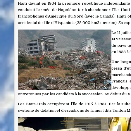
Haïti devint en 1804 la première république indépendante 
conduisit l’armée de Napoléon Ier à abandonner l’île. Haït
francophones d’Amérique du Nord (avec le Canada). Haïti, off
occidental de l’île d’Hispaniola (28 000 km2 environ). Sa cap
Le 11 juil
14 vaissea
du pays q
en 1838 à 
Une longu
cessa d’êt
marchande
Français 
développe
entretenues par les candidats à la succession. Au début du X
Les États-Unis occupèrent l’île de 1915 à 1934. Par la suit
système de délation et d’escadrons de la mort dits Tonton M