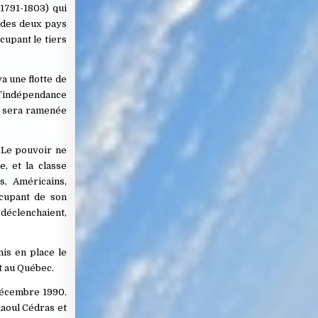
1791-1803) qui
n des deux pays
cupant le tiers
ya une flotte de
 l’indépendance
e sera ramenée
 Le pouvoir ne
e, et la classe
, Américains,
ccupant de son
déclenchaient,
mis en place le
t au Québec.
décembre 1990.
Raoul Cédras et