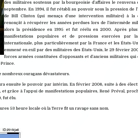
des militaires soutenus par la bourgeoisie d’affaires le renversa
septembre. En 1994, il fut rétabli au pouvoir sous la pression de l
de Bill Clinton (qui menaça d’une intervention militaire) à la c
renonçât à récupérer les années perdues lors de l’intermède milit
alors la présidence en 1995 et fut réélu en 2000. Après plus
manifestations populaires et de pressions exercées par 
internationale, plus particulièrement par la France et les États-Uni
emmené en exil par des militaires des États-Unis, le 29 février 20
forces armées constituées d’opposants et d’anciens militaires qui 
-Prince.
 de nombreux ouragans dévastateurs.
ura ensuite le pouvoir par intérim. En février 2006, suite à des éle
 et grâce à l’appui de manifestations populaires, René Préval, proch
 fut élu.
eures 53 heure locale où la Terre fit un ravage sans nom.