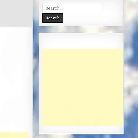
Search
for: