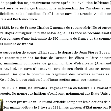
de population majoritairement noire après la Révolution haïtienne (
i est aussi le seul pays francophone indépendant des Caraïbes, et u
iciellement la République d’Haïti, est un pays des Grandes Antilles oc
itale est Port-au-Prince.
let 1825, le roi de France Charles X menaça de reconquérir l’île et envo
ux. Boyer dut signer un traité selon lequel la France ne reconnaissait
u’en échange d’une indemnité de 150 millions de francs-or (la somm
90 millions de francs).
e succession de coups d’État suivit le départ de Jean Pierre Boyer.
re contesté par des factions de l’armée, les élites mulâtre et noir
, maintenant composée de grand nombre d’étrangers (Allemands
et Anglais). Le pays s’appauvrit, peu de ses chefs d’État se préo
ment. Dès que le pouvoir se fragilisait, des révoltes armées se 
Xe siècle, le pays était en état d’insurrection quasi-permanente.
e, de 1957 à 1986, les Duvalier régnèrent en dictateurs. Ils avaient 
acoute. De nombreux haïtiens s’exilèrent, notamment aux États-Unis e
L’ancien prêtre Jean-Bertrand Aristide remporta les élections de 
Son mandat débuta le 7 février 1991, mais un coup d’État mené par 