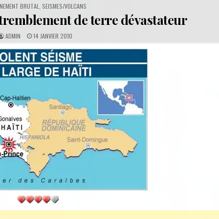
STED
ÈNEMENT BRUTAL
,
SEISMES/VOLCANS
 tremblement de terre dévastateur
A
P
ADMIN
14 JANVIER 2010
U
U
T
B
H
L
O
I
R
S
:
H
E
D
D
A
T
E
: