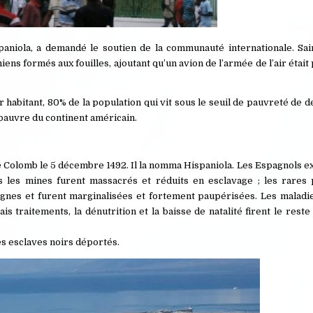
spaniola, a demandé le soutien de la communauté internationale. Sa
ns formés aux fouilles, ajoutant qu’un avion de l’armée de l’air était 
habitant, 80% de la population qui vit sous le seuil de pauvreté de d
s pauvre du continent américain.
 Colomb le 5 décembre 1492. Il la nomma Hispaniola. Les Espagnols exp
s les mines furent massacrés et réduits en esclavage ; les rares
gnes et furent marginalisées et fortement paupérisées. Les maladie
 traitements, la dénutrition et la baisse de natalité firent le reste 
es esclaves noirs déportés.