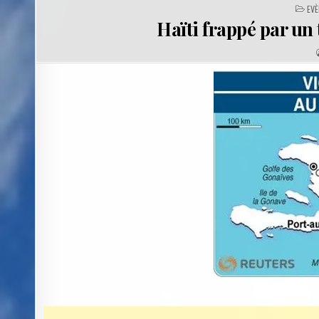
PO
EV
IN
Haïti frappé par un