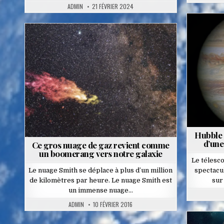
ADMIN
21 FÉVRIER 2024
Posted
in
Hubble 
d’une
Ce gros nuage de gaz revient comme
un boomerang vers notre galaxie
Le télesco
Le nuage Smith se déplace à plus d’un million
spectacul
de kilomètres par heure. Le nuage Smith est
sur
un immense nuage…
ADMIN
10 FÉVRIER 2016