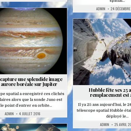
spatial…
ADMIN
24 DÉCEMBRE
Posted
in
Posted
in
capture une splendide image
 aurore boréale sur Jupiter
Hubble fête ses 25 
pe spatial a enregistré ces clichés
remplacement est 
aires alors que la sonde Juno est
Il ya 25 ans aujourd’hui, le 24
 le point d’entrer en orbite…
télescope spatial Hubble était
ADMIN
4 JUILLET 2016
déployé le…
ADMIN
25 AVRIL 2