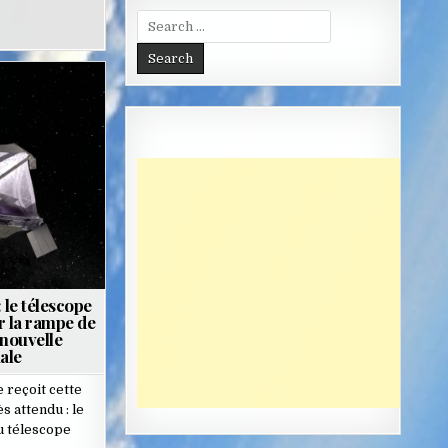
Search
for:
 le télescope
r la rampe de
 nouvelle
iale
 reçoit cette
s attendu : le
u télescope