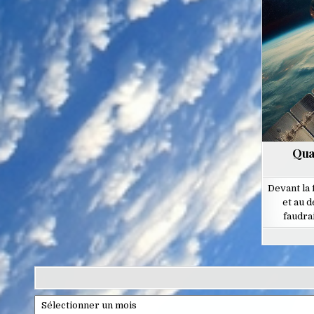
Qua
Devant la
et au d
faudra
Archives