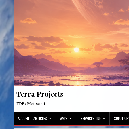
Skip
to
content
Terra Projects
TDF / Meteonet
ACCUEIL – ARTICLES
AMIS
SERVICES TDF
SOLUTION