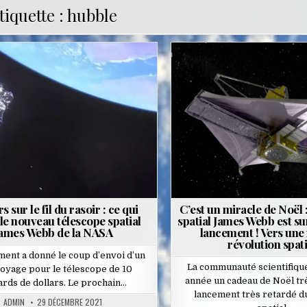
tiquette :
hubble
Posted
Posted
in
in
s sur le fil du rasoir : ce qui
C’est un miracle de Noël :
 le nouveau télescope spatial
spatial James Webb est su
ames Webb de la NASA
lancement ! Vers une
révolution spat
ment a donné le coup d’envoi d’un
La communauté scientifique
voyage pour le télescope de 10
année un cadeau de Noël trè
iards de dollars. Le prochain…
lancement très retardé d
ADMIN
29 DÉCEMBRE 2021