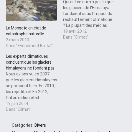
Qui est ce qui n'a pas lu que
les glaciers de l'Himalaya
fondaient sous l'impact du
réchauffement climatique
? La plupart des médias
La Mongolie en état de
reprennent régulièrement
19 avril 2012
catastrophe naturelle
ce genre d'informations
Dans "Climat"
2 mars 2010
systématiques depuis des
Dans "Evènement Brutal"
années. Mais quand est il
réellement ? Que se passe
Les experts climatiques
t-il pour qu'il y ait autant
concluent que les glaciers
d'erreurs ?
himalayens ne fondent pas
Nous avions vu en 2007
que les glaciers Himalayens
se portaient bien. En 2010,
bis repetita et En 2012,
l'information était
confirmée ! En 2014, une
19 juin 2014
étude de physiciens indiens
Dans "Climat"
conclut que les glaciers de
l'Himalaya montrent peu de
Catégories:
Divers
signes de recul,