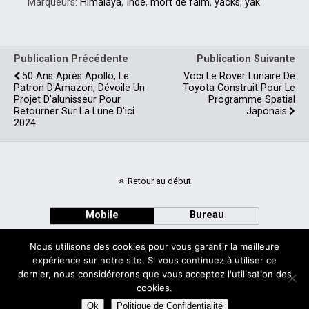
contrairement aux
Marqueurs:
Himalaya
,
Inde
,
mort de faim
,
yacks
,
yak
prévisions alarmistes du
GIEC. Cette étude vient…
Publication Précédente
Publication Suivante
50 Ans Après Apollo, Le
Voci Le Rover Lunaire De
Patron D'Amazon, Dévoile Un
Toyota Construit Pour Le
Projet D'alunisseur Pour
Programme Spatial
Retourner Sur La Lune D'ici
Japonais
2024
Retour au début
Mobile
Bureau
Nous utilisons des cookies pour vous garantir la meilleure
expérience sur notre site. Si vous continuez à utiliser ce
dernier, nous considérerons que vous acceptez l'utilisation des
cookies.
Avec
WPtouch Mobile Suite for WordPress
Ok
Politique de Confidentialité