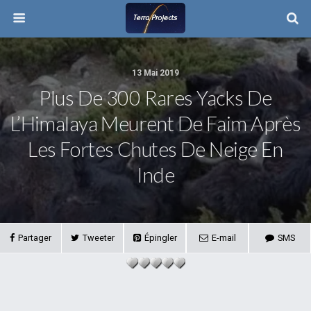
13 Mai 2019
Plus De 300 Rares Yacks De
L’Himalaya Meurent De Faim Après
Les Fortes Chutes De Neige En
Inde
Partager
Tweeter
Épingler
E-mail
SMS