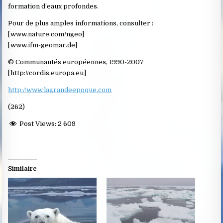
formation d’eaux profondes.
Pour de plus amples informations, consulter :
[www.nature.com/ngeo]
[www.ifm-geomar.de]
© Communautés européennes, 1990-2007
[http://cordis.europa.eu]
http://www.lagrandeepoque.com
(262)
Post Views:
2 609
Similaire