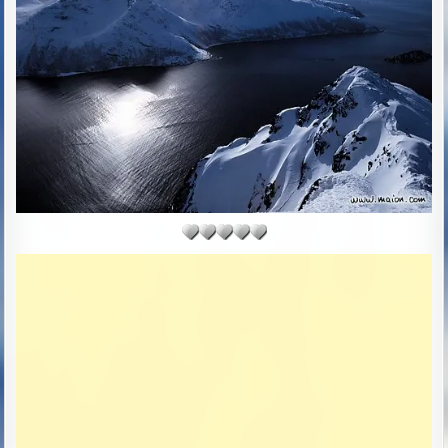
D
D
A
T
E
: