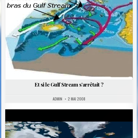
in
Et si le Gulf Stream s’arrêtait ?
ADMIN
2 MAI 2008
Posted
in