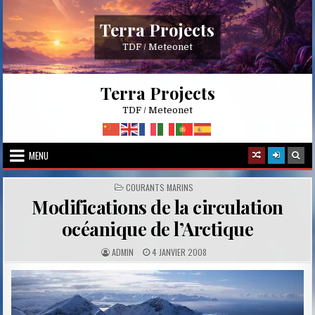
Skip
to
Terra Projects
content
TDF / Meteonet
Terra Projects
TDF / Meteonet
MENU
POSTED
COURANTS MARINS
IN
Modifications de la circulation
océanique de l’Arctique
A
P
ADMIN
4 JANVIER 2008
U
U
T
B
H
L
O
I
R
S
:
H
E