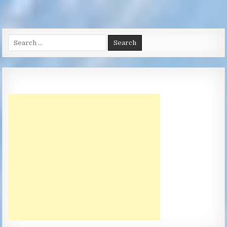
Search
for: