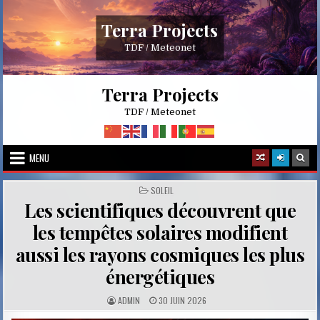
Skip
to
Terra Projects
content
TDF / Meteonet
Terra Projects
TDF / Meteonet
MENU
POSTED
SOLEIL
IN
Les scientifiques découvrent que
les tempêtes solaires modifient
aussi les rayons cosmiques les plus
énergétiques
A
P
ADMIN
30 JUIN 2026
U
U
T
B