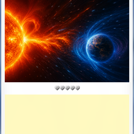
H
L
O
I
R
S
:
H
E
D
D
A
T
E
: