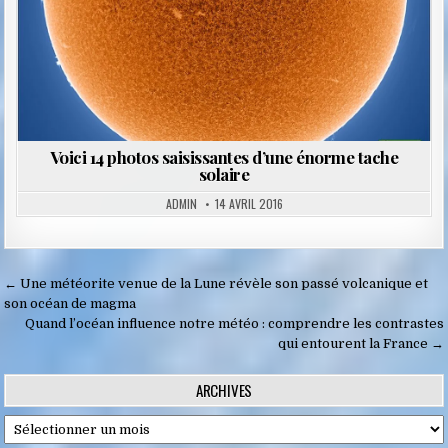
Voici 14 photos saisissantes d’une énorme tache
solaire
ADMIN
14 AVRIL 2016
Navigation
← Une météorite venue de la Lune révèle son passé volcanique et
de
son océan de magma
Quand l’océan influence notre météo : comprendre les contrastes
l’article
qui entourent la France →
ARCHIVES
Archives