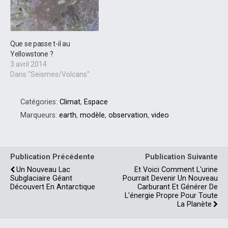
Que se passe t-il au
Yellowstone ?
3 avril 2014
Dans "Seismes/Volcans"
Catégories:
Climat
,
Espace
Marqueurs:
earth
,
modèle
,
observation
,
video
Publication Précédente
Publication Suivante
Un Nouveau Lac
Et Voici Comment L'urine
Subglaciaire Géant
Pourrait Devenir Un Nouveau
Découvert En Antarctique
Carburant Et Générer De
L'énergie Propre Pour Toute
La Planète