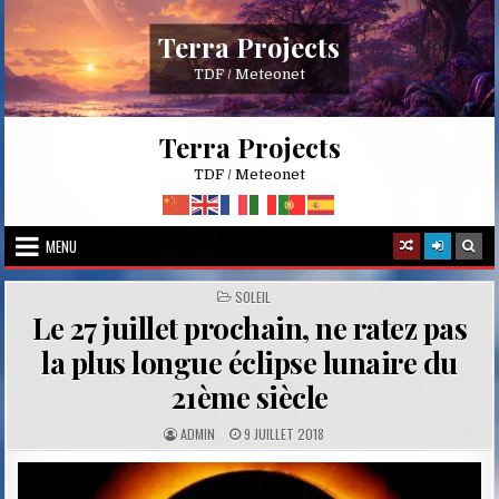
Skip
to
Terra Projects
content
TDF / Meteonet
Terra Projects
TDF / Meteonet
MENU
POSTED
SOLEIL
IN
Le 27 juillet prochain, ne ratez pas
la plus longue éclipse lunaire du
21ème siècle
A
P
ADMIN
9 JUILLET 2018
U
U
T
B
H
L
O
I