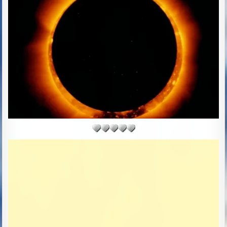
R
S
:
H
E
D
D
A
T
E
: