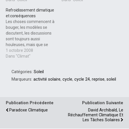
Refroidissement climatique
et conséquences
Les choses commencent à
bouger, les modèles se
discutent, les discussions
sont toujours aussi
houleuses, mais que se
passe t-il ? Le
1 octobre 2008
réchauffement climatique
Dans "Climat"
reste dans les médias,
mais le soleil joue le
Catégories:
Soleil
mauvais élève. Le nouveau
cycle solaire noté numéro
Marqueurs:
activité solaire
,
cycle
,
cycle 24
,
reprise
,
soleil
24 a bien débuté depuis
janvier 2008. Mais aucune…
Publication Précédente
Publication Suivante
Paradoxe Climatique
David Archibald, Le
Réchauffement Climatique Et
Les Tâches Solaires