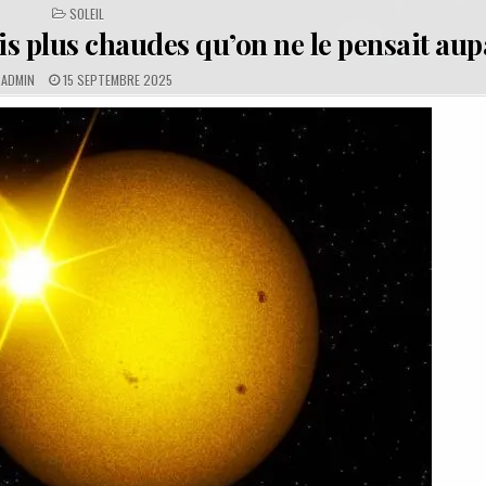
POSTED
SOLEIL
IN
ois plus chaudes qu’on ne le pensait au
A
P
ADMIN
15 SEPTEMBRE 2025
U
U
T
B
H
L
O
I
R
S
H
E
D
D
A
T
E
: