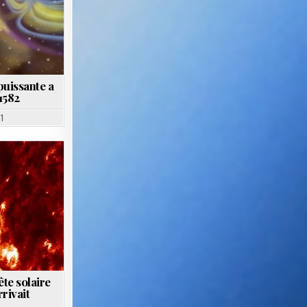
puissante a
1582
1
ête solaire
rivait