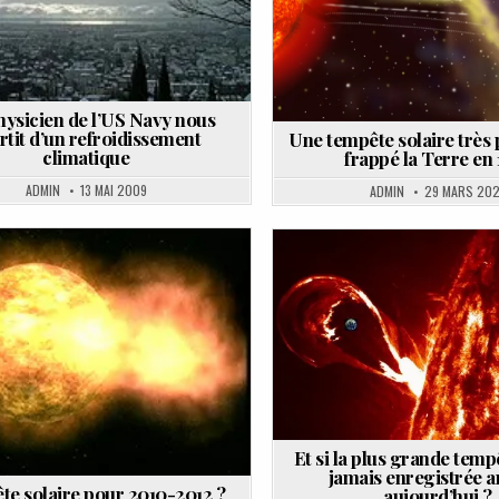
ysicien de l’US Navy nous
rtit d’un refroidissement
Une tempête solaire très 
climatique
frappé la Terre en 
ADMIN
13 MAI 2009
ADMIN
29 MARS 202
Posted
Posted
in
in
Et si la plus grande temp
jamais enregistrée ar
e solaire pour 2010-2012 ?
aujourd’hui ?