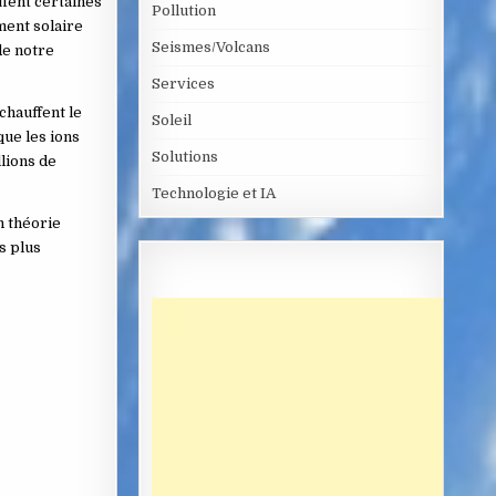
ffent certaines
Pollution
ment solaire
Seismes/Volcans
de notre
Services
chauffent le
Soleil
que les ions
Solutions
lions de
Technologie et IA
n théorie
s plus