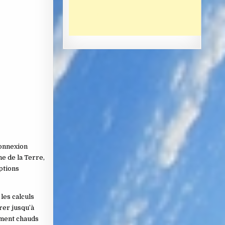
connexion
he de la Terre,
uptions
les calculs
rer jusqu’à
ement chauds