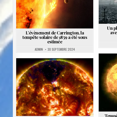
Un ph
ave
L’évènement de Carrington, la
tempête solaire de 1859 a été sous
estimée
ADMIN
30 SEPTEMBRE 2024
Posted
in
Tempêt