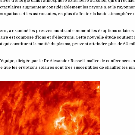
sives d’énergie dans l’atmosphère extérieure du Soleil, qui en réchau
ectaculaires augmentent considérablement les rayons X et le rayonne
s spatiaux et les astronautes, en plus d’affecter la haute atmosphère 
ters , a examiné les preuves montrant comment les éruptions solaires 
aire est composé d’ions et d’électrons. Cette nouvelle étude soutient 
 qui constituent la moitié du plasma, peuvent atteindre plus de 60 mil
équipe, dirigée par le Dr Alexander Russell, maître de conférences e
sé que les éruptions solaires sont très susceptibles de chauffer les ion