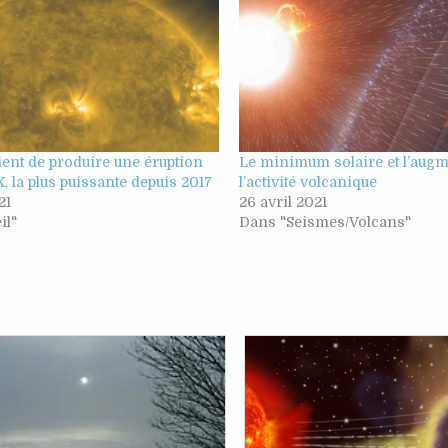
vient de produire une éruption
Le minimum solaire et l’augm
X, la plus puissante depuis 2017
l’activité volcanique
21
26 avril 2021
il"
Dans "Seismes/Volcans"
Posted
Posted
in
in