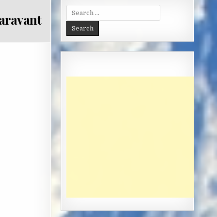
Search
paravant
for: