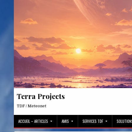
Skip
to
content
Terra Projects
TDF / Meteonet
ACCUEIL – ARTICLES
AMIS
SERVICES TDF
SOLUTION