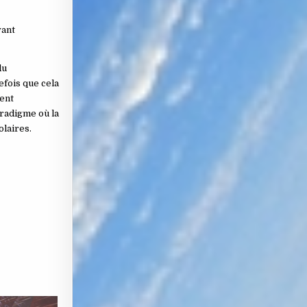
vant
du
efois que cela
tent
aradigme où la
olaires.