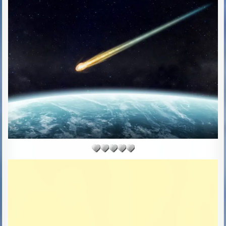
R
S
:
H
E
D
D
A
T
E
: