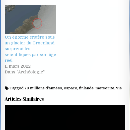
Un énorme cratère sous
un glacier du Groenland
surprend les
scientifiques par son âge
réel
11 mars 2022
Dans "Archéologie"
Tagged
78 millions d'années
,
espace
,
finlande
,
meteorite
,
vie
Articles Similaires
Posted
in