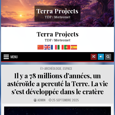
Skip
to
Terra Projects
content
TDF / Meteonet
Terra Projects
TDF / Meteonet
MENU
POSTED
ARCHÉOLOGIE
,
ESPACE
IN
Il y a 78 millions d’années, un
astéroïde a percuté la Terre. La vie
s’est développée dans le cratère
A
P
ADMIN
25 SEPTEMBRE 2025
U
U
T
B
H
L
O
I