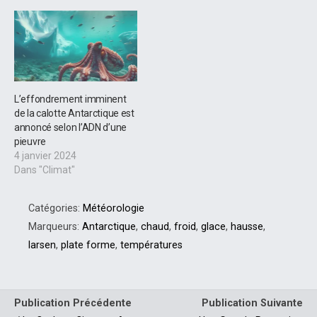
océans et modifier les
courants océaniques.…
L’effondrement imminent
de la calotte Antarctique est
annoncé selon l’ADN d’une
pieuvre
4 janvier 2024
Dans "Climat"
Catégories:
Météorologie
Marqueurs:
Antarctique
,
chaud
,
froid
,
glace
,
hausse
,
larsen
,
plate forme
,
températures
Publication Précédente
Publication Suivante