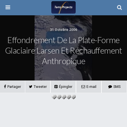
31 Octobre 2006
Effondrement De La Plate-Forme
Glaciaire Larsen Et Réchauffement
Anthropique
Partager
Tweeter
Épingler
E-mail
SMS