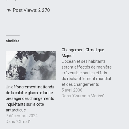
Post Views:
2 270
Similaire
Changement Climatique
Majeur
L'océan et ses habitants
seront affectés de manière
irréversible par les effets
du réchauffement mondial
et des changements
Un effondrement inattendu
climatiques. Les
5 avril 2006
de la calotte glaciaire laisse
scientifiques expliquent
Dans "Courants Marins"
présager des changements
que le réchauffement de la
inquiétants sur la côte
planète augmente les
antarctique
températures de l'eau de la
7 décembre 2024
mer, va augmenter le
Dans "Climat"
niveau des mers et des