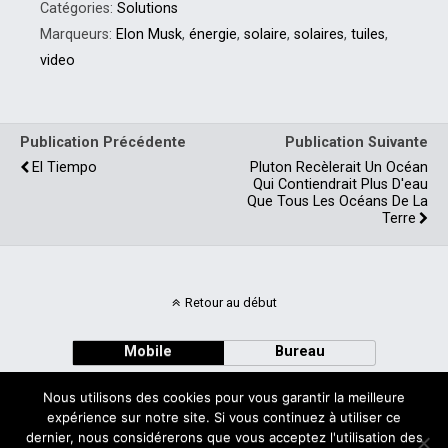
Catégories:
Solutions
solaires, on assiste à
l’apparition d’un nouveau
Marqueurs:
Elon Musk
,
énergie
,
solaire
,
solaires
,
tuiles
,
système qui capte lui aussi
video
l’énergie solaire : les tuiles
solaires. Ce système…
Publication Précédente
Publication Suivante
El Tiempo
Pluton Recèlerait Un Océan
Qui Contiendrait Plus D'eau
Que Tous Les Océans De La
Terre
Retour au début
Mobile
Bureau
Nous utilisons des cookies pour vous garantir la meilleure
expérience sur notre site. Si vous continuez à utiliser ce
dernier, nous considérerons que vous acceptez l'utilisation des