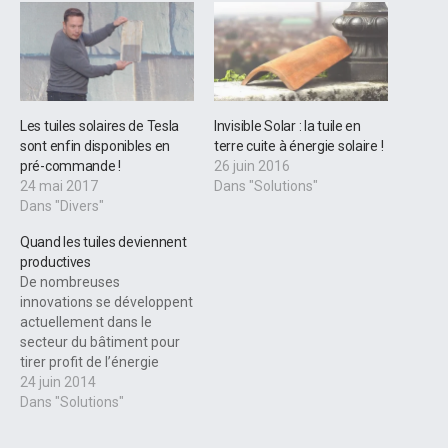
Les tuiles solaires de Tesla
Invisible Solar : la tuile en
sont enfin disponibles en
terre cuite à énergie solaire !
pré-commande !
26 juin 2016
24 mai 2017
Dans "Solutions"
Dans "Divers"
Quand les tuiles deviennent
productives
De nombreuses
innovations se développent
actuellement dans le
secteur du bâtiment pour
tirer profit de l’énergie
solaire. Elles peuvent
24 juin 2014
concerner le vitrage des
Dans "Solutions"
installations, les façades ou
bien encore… les panneaux