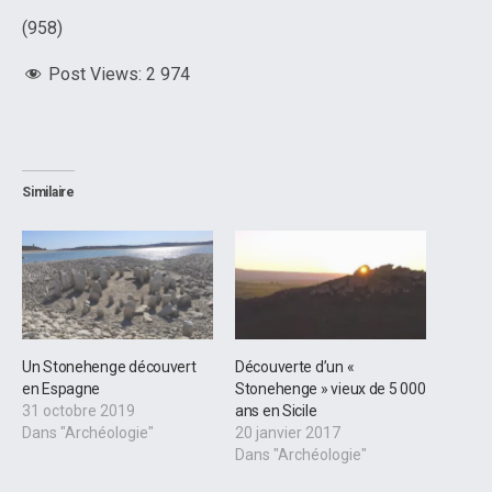
(958)
Post Views:
2 974
Similaire
Un Stonehenge découvert
Découverte d’un «
en Espagne
Stonehenge » vieux de 5 000
31 octobre 2019
ans en Sicile
Dans "Archéologie"
20 janvier 2017
Dans "Archéologie"