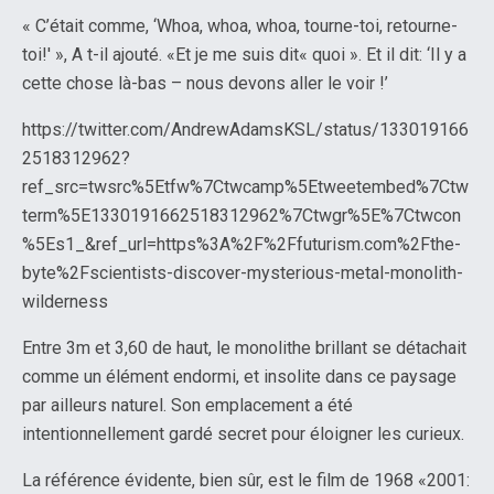
« C’était comme, ‘Whoa, whoa, whoa, tourne-toi, retourne-
toi!' », A t-il ajouté. «Et je me suis dit« quoi ». Et il dit: ‘Il y a
cette chose là-bas – nous devons aller le voir !’
https://twitter.com/AndrewAdamsKSL/status/133019166
2518312962?
ref_src=twsrc%5Etfw%7Ctwcamp%5Etweetembed%7Ctw
term%5E1330191662518312962%7Ctwgr%5E%7Ctwcon
%5Es1_&ref_url=https%3A%2F%2Ffuturism.com%2Fthe-
byte%2Fscientists-discover-mysterious-metal-monolith-
wilderness
Entre 3m et 3,60 de haut, le monolithe brillant se détachait
comme un élément endormi, et insolite dans ce paysage
par ailleurs naturel. Son emplacement a été
intentionnellement gardé secret pour éloigner les curieux.
La référence évidente, bien sûr, est le film de 1968 «2001: