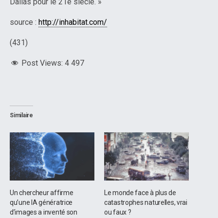
Dallas pour le 21e siècle. »
source :
http://inhabitat.com/
(431)
Post Views:
4 497
Similaire
Un chercheur affirme
Le monde face à plus de
qu’une IA génératrice
catastrophes naturelles, vrai
d’images a inventé son
ou faux ?