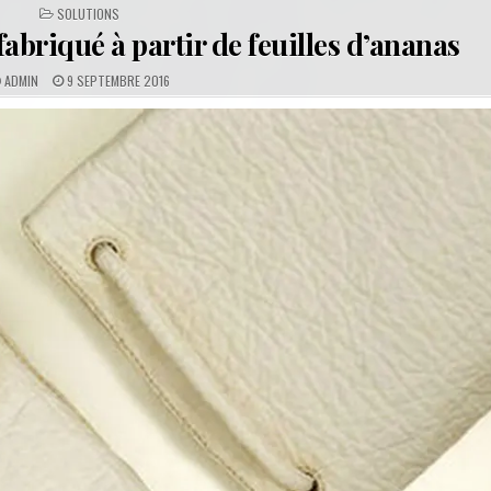
POSTED
SOLUTIONS
IN
fabriqué à partir de feuilles d’ananas
A
P
ADMIN
9 SEPTEMBRE 2016
U
U
T
B
H
L
O
I
R
S
:
H
E
D
D
A
T
E
: