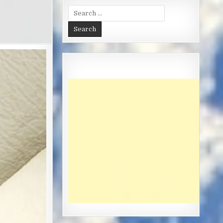
Search
for: