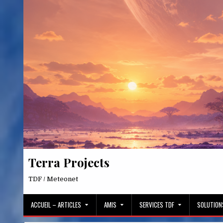
Skip
to
content
Terra Projects
TDF / Meteonet
ACCUEIL – ARTICLES
AMIS
SERVICES TDF
SOLUTION