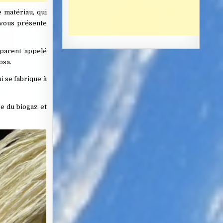
e matériau, qui
s vous présente
sparent appelé
osa.
i se fabrique à
re du biogaz et