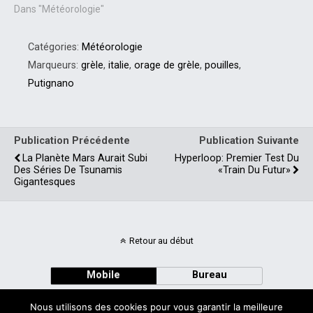
Dans "Météorologie"
Catégories:
Météorologie
Marqueurs:
grèle
,
italie
,
orage de grèle
,
pouilles
,
Putignano
Publication Précédente
Publication Suivante
La Planète Mars Aurait Subi
Hyperloop: Premier Test Du
Des Séries De Tsunamis
«train Du Futur»
Gigantesques
Retour au début
Mobile
Bureau
Nous utilisons des cookies pour vous garantir la meilleure