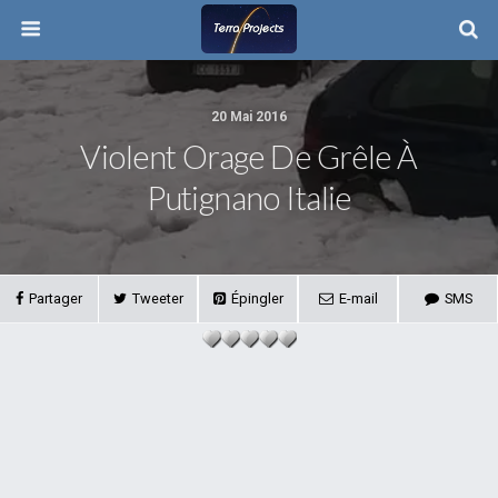
20 Mai 2016
Violent Orage De Grêle À
Putignano Italie
Partager
Tweeter
Épingler
E-mail
SMS