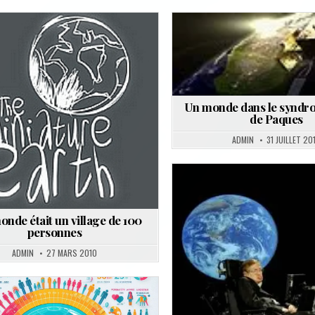
Posted
Posted
in
in
Un monde dans le syndrom
de Paques
ADMIN
31 JUILLET 20
Posted
in
monde était un village de 100
personnes
ADMIN
27 MARS 2010
Posted