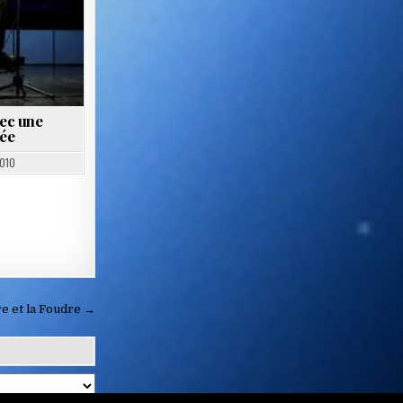
vec une
iée
010
e et la Foudre →