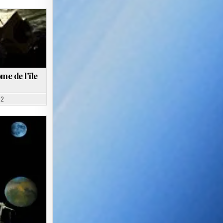
e de l’ïle
12