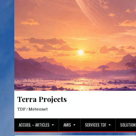
Skip
to
content
Terra Projects
TDF / Meteonet
ACCUEIL – ARTICLES
AMIS
SERVICES TDF
SOLUTION