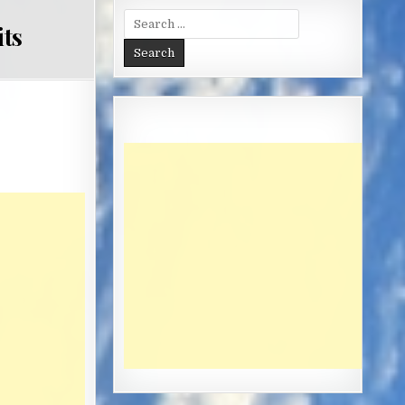
Search
its
for: