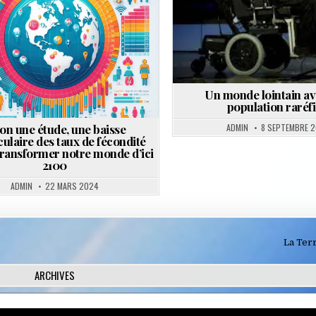
in
Un monde lointain a
population raréf
ADMIN
8 SEPTEMBRE 2
on une étude, une baisse
ulaire des taux de fécondité
transformer notre monde d’ici
2100
ADMIN
22 MARS 2024
La Terr
ARCHIVES