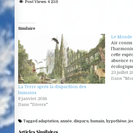
Post Views:
4 253
Similaire
Le Monde
Air connu :
l’harmonie 
cette espèc
absence ro
écologique
elle un tan
23 juillet 
planète ? 
Dans "Mon
plus en vue
La Terre après la disparition des
humains
8 janvier 2016
Dans "Divers"
Tagged
adaptation
,
année
,
disparu
,
humain
,
hypothèse
,
jo
Articles Similaires