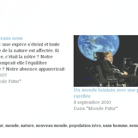
 sans nous
 une espèce s’éteint et toute
de la nature est affectée. Si
e, c’était la nôtre ? Notre
mprait-elle l’équilibre
 ? Notre absence appauvrirait-
t soit peu notre bonne vieille
2007
La réponse des scientifiques les
de Futur"
 : la vie…
Un monde lointain avec une 
raréfiée
8 septembre 2010
Dans "Monde Futur"
ur
,
monde
,
nature
,
nouveau monde
,
population zéro
,
sans homme
,
sem