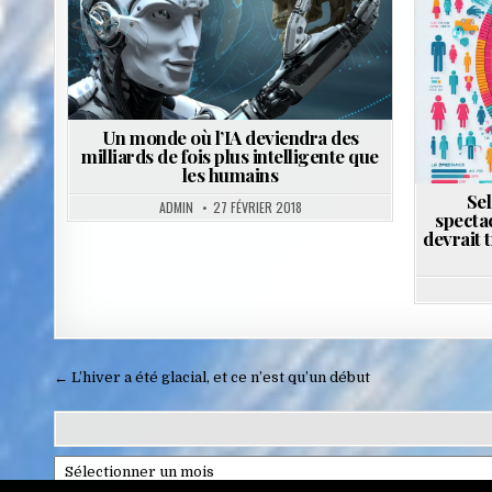
Un monde où l’IA deviendra des
milliards de fois plus intelligente que
les humains
Sel
ADMIN
27 FÉVRIER 2018
spectac
devrait 
Navigation
← L’hiver a été glacial, et ce n’est qu’un début
de
l’article
Archives