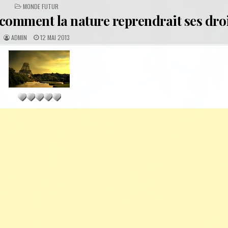
POSTED
MONDE FUTUR
IN
omment la nature reprendrait ses dro
A
P
ADMIN
12 MAI 2013
U
U
T
B
H
L
O
I
R
S
:
H
E
D
D
A
T
E
: