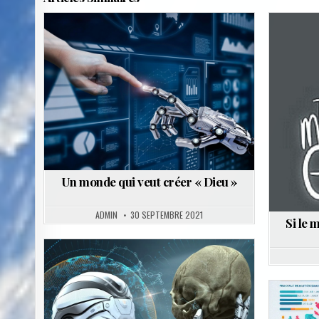
Posted
in
Un monde qui veut créer « Dieu »
ADMIN
30 SEPTEMBRE 2021
Si le 
Posted
in