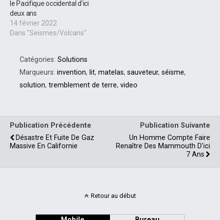
le Pacifique occidental d’ici
deux ans
14 février 2022
Dans "Seismes/Volcans"
Catégories:
Solutions
Marqueurs:
invention
,
lit
,
matelas
,
sauveteur
,
séisme
,
solution
,
tremblement de terre
,
video
Publication Précédente
Publication Suivante
Désastre Et Fuite De Gaz
Un Homme Compte Faire
Massive En Californie
Renaître Des Mammouth D'ici
7 Ans
Retour au début
Mobile
Bureau