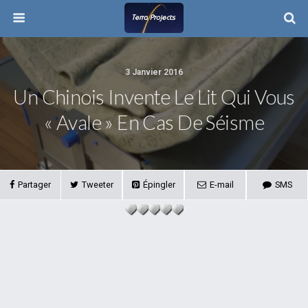
3 Janvier 2016
Un Chinois Invente Le Lit Qui Vous
« Avale » En Cas De Séisme
Partager
Tweeter
Épingler
E-mail
SMS