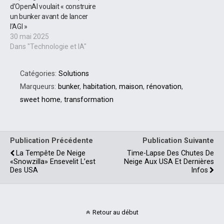
d’OpenAI voulait « construire
un bunker avant de lancer
l’AGI »
30 mai 2025
Dans "Technologie et IA"
Catégories:
Solutions
Marqueurs:
bunker
,
habitation
,
maison
,
rénovation
,
sweet home
,
transformation
Publication Précédente
Publication Suivante
La Tempête De Neige
Time-Lapse Des Chutes De
«Snowzilla» Ensevelit L’est
Neige Aux USA Et Dernières
Des USA
Infos
Retour au début