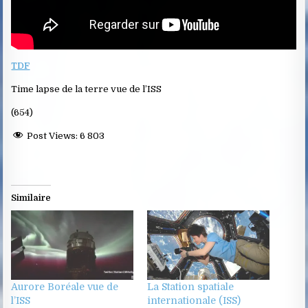
TDF
Time lapse de la terre vue de l’ISS
(654)
Post Views:
6 803
Similaire
Aurore Boréale vue de
La Station spatiale
l’ISS
internationale (ISS)