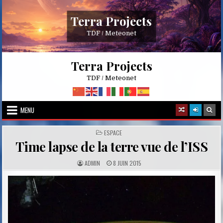
Skip
to
Terra Projects
content
TDF / Meteonet
Terra Projects
TDF / Meteonet
MENU
POSTED
ESPACE
IN
Time lapse de la terre vue de l’ISS
A
P
ADMIN
8 JUIN 2015
U
U
T
B
H
L
O
I
R
S
:
H
E
D
D
A