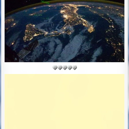
T
E
: