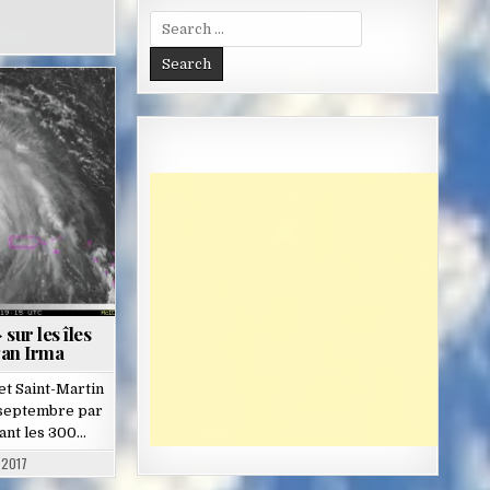
Search
for:
sur les îles
gan Irma
et Saint-Martin
 septembre par
ant les 300…
 2017