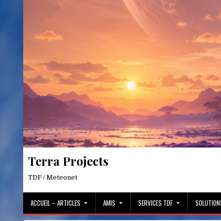
Skip
to
content
Terra Projects
TDF / Meteonet
ACCUEIL – ARTICLES
AMIS
SERVICES TDF
SOLUTION