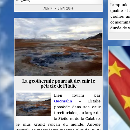
l’ampoule
ADMIN
8 MAI 2014
qualité d
vieilles 
consomman
durée de v
Posted
in
La géothermie pourrait devenir le
pétrole de l’Italie
Lien fourni par
Geomalin
–
L’Italie
possède dans ses eaux
territoriales, au large de
la Sicile et de la Calabre,
le plus grand volcan du monde. Appelé