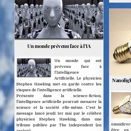
Posted
in
Un monde prévenu face à l’IA
Un monde qui est
prévenu face à
l’Intelligence
Artificielle. Le physicien
Nanoligh
Stephen Hawking met en garde contre les
risques de l’intelligence artificielle.
Présente dans la science-fiction,
l’intelligence artificielle pourrait menacer la
science et la société elle-même. C’est le
message lancé jeudi 1er mai par le célèbre
physicien Stephen Hawking, dans une
omnidirec
tribune publiée par The Independent (en
être en
anglais).