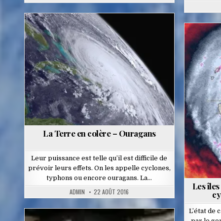
Posted
in
La Terre en colère – Ouragans
Leur puissance est telle qu’il est difficile de
prévoir leurs effets. On les appelle cyclones,
typhons ou encore ouragans. La…
Les îles
ADMIN
22 AOÛT 2016
cy
L’état de 
par le g