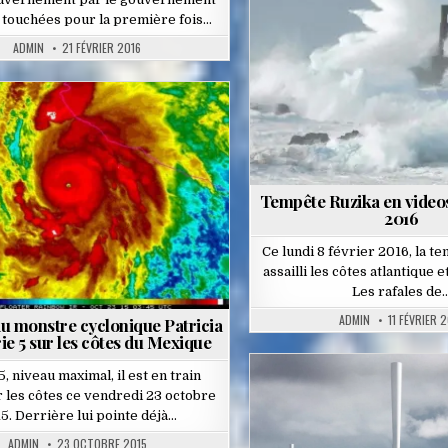
Posted
i, touchées pour la première fois…
in
ADMIN
21 FÉVRIER 2016
Posted
in
Tempête Ruzika en videos
2016
Ce lundi 8 février 2016, la t
assailli les côtes atlantique 
Les rafales de
ADMIN
11 FÉVRIER 
du monstre cyclonique Patricia
ie 5 sur les côtes du Mexique
5, niveau maximal, il est en train
 les côtes ce vendredi 23 octobre
Posted
5. Derrière lui pointe déjà…
in
ADMIN
23 OCTOBRE 2015