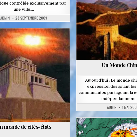
ique contrôlée exclusivement par
in
une ville,…
ADMIN
28 SEPTEMBRE 2009
Posted
in
Un Monde Chin
Aujourd’hui : Le monde chi
expression désignant les 
communautés partageant la cu
indépendamment
ADMIN
1 MAI 200
n monde de cités-états
Posted