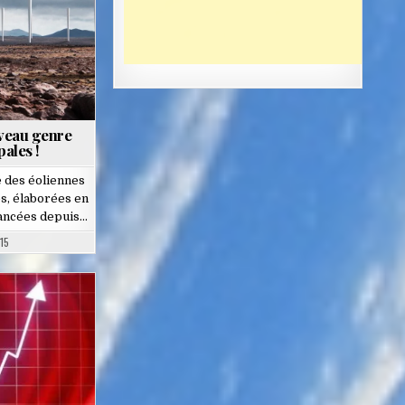
uveau genre
pales !
é des éoliennes
s, élaborées en
lancées depuis…
15