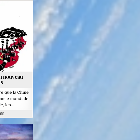
un nouveau
is
re que la Chine
sance mondiale
le, les…
010