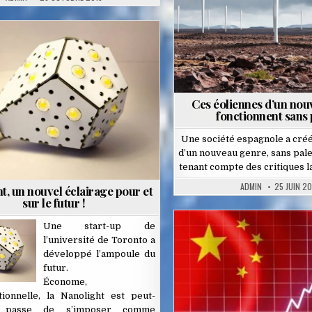
Posted
in
Ces éoliennes d’un no
fonctionnent sans 
Une société espagnole a cré
d’un nouveau genre, sans pale
tenant compte des critiques 
ADMIN
25 JUIN 20
t, un nouvel éclairage pour et
sur le futur !
Une start-up de
l’université de Toronto a
Posted
développé l’ampoule du
in
futur.
Économe,
tionnelle, la Nanolight est peut-
 passe de s’imposer comme