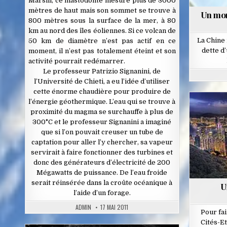
Marsili, ce mastodonte mesure plus de 3000
mètres de haut mais son sommet se trouve à
Un mon
800 mètres sous la surface de la mer, à 80
km au nord des îles éoliennes. Si ce volcan de
La Chine 
50 km de diamètre n’est pas actif en ce
dette d
moment, il n’est pas totalement éteint et son
activité pourrait redémarrer.
Le professeur Patrizio Signanini, de
l’Université de Chieti, a eu l’idée d’utiliser
cette énorme chaudière pour produire de
l’énergie géothermique. L’eau qui se trouve à
proximité du magma se surchauffe à plus de
300°C et le professeur Signanini a imaginé
que si l’on pouvait creuser un tube de
captation pour aller l’y chercher, sa vapeur
servirait à faire fonctionner des turbines et
donc des générateurs d’électricité de 200
Mégawatts de puissance. De l’eau froide
serait réinsérée dans la croûte océanique à
U
l’aide d’un forage.
ADMIN
17 MAI 2011
Pour fai
Cités-Et