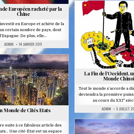
de Européen racheté par la
Chine
Posted
in
investit en Europe et achète de la
’un certain nombre de pays, dont
l’Espagne. De plus, elle…
ADMIN
14 JANVIER 2011
Posted
La Fin de l’Occident, 
in
Monde Chino
Tout le monde s’accorde a di
deviendra la première puis
au cours du XXI° sièc
ADMIN
5 JUILLET 2
n Monde de Cités Etats
re suite à ce fabuleux article des
ats… Une cité-État est un espace
Posted