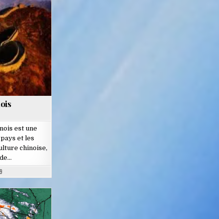
ois
nois est une
pays et les
lture chinoise,
 de…
9