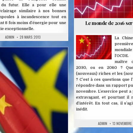
 du futur. Elle a pour elle une
’éclairage similaire à nos bonnes
ampoules à incandescence tout en
Le monde de 2016 ser
t 8 fois moins d’énergie pour une
ie exceptionnelle.
ADMIN
28 MARS 2013
La Chine
premiè
mondiale
l’OCDE.
Posted
maître
in
2030, ou en 2060 ? Quel
(nouveaux) riches et les (no
? C’est à ces questions que 
répondre dans un rapport pu
novembre. L’exercice peut a
extravagant, et pourtant il
d’intérêt. En tout cas, il s’ag
inédit.
ADMIN
13 NOVEMBRE