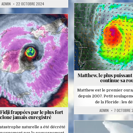
ADMIN
22 OCTOBRE 2024
Posted
in
Posted
in
Matthew, le plus puissant
continue sa ro
Matthew est le premier oura
depuis 2007. Petit soulageme
de la Floride : les d
ADMIN
7 OCTOBRE 
 Fidji frappées par le plus fort
clone jamais enregistré
catastrophe naturelle a été décrété
ouvernement par le gouvernement