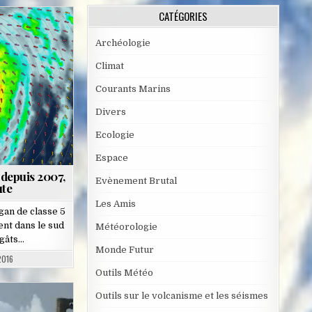
CATÉGORIES
Archéologie
Climat
Courants Marins
Divers
Ecologie
Espace
 depuis 2007,
Evènement Brutal
ute
Les Amis
gan de classe 5
nt dans le sud
Météorologie
égâts…
Monde Futur
2016
Outils Météo
Outils sur le volcanisme et les séismes