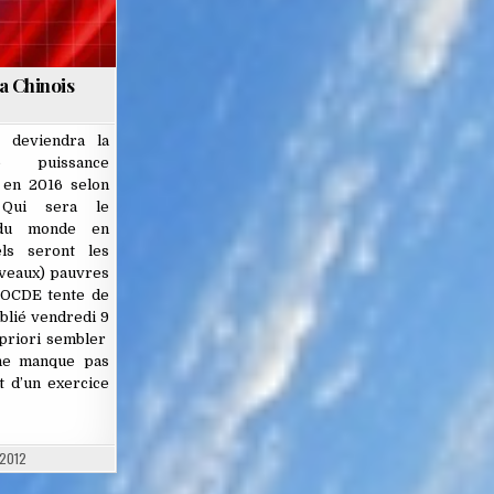
a Chinois
 deviendra la
re puissance
 en 2016 selon
 Qui sera le
 du monde en
s seront les
uveaux) pauvres
l’OCDE tente de
blié vendredi 9
 priori sembler
 ne manque pas
it d’un exercice
 2012