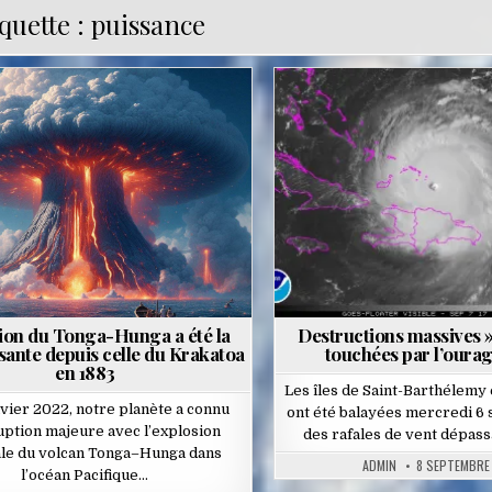
quette :
puissance
Posted
Posted
in
in
ion du Tonga-Hunga a été la
Destructions massives » 
sante depuis celle du Krakatoa
touchées par l’oura
en 1883
Les îles de Saint-Barthélemy 
nvier 2022, notre planète a connu
ont été balayées mercredi 6
uption majeure avec l’explosion
des rafales de vent dépass
ale du volcan Tonga–Hunga dans
ADMIN
8 SEPTEMBRE
l’océan Pacifique…