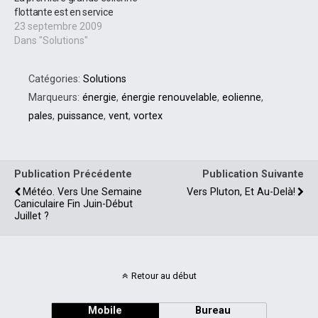
flottante est en service
23 septembre 2009
Dans "Solutions"
Catégories:
Solutions
Marqueurs:
énergie
,
énergie renouvelable
,
eolienne
,
pales
,
puissance
,
vent
,
vortex
Publication Précédente
Publication Suivante
Météo. Vers Une Semaine
Vers Pluton, Et Au-Delà!
Caniculaire Fin Juin-Début
Juillet ?
Retour au début
Mobile
Bureau