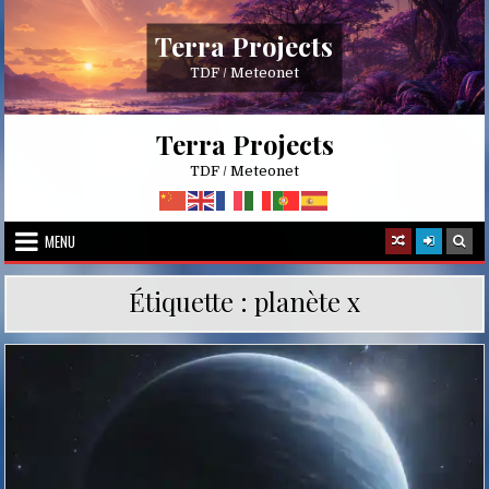
Skip
to
Terra Projects
content
TDF / Meteonet
Terra Projects
TDF / Meteonet
MENU
Étiquette :
planète x
Posted
in